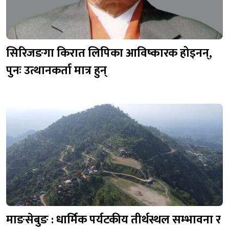
सिरिजङगा किरात लिपिका आविष्कारक होइनन्,
पुनः उत्थानकर्ता मात्र हुन्
माङसेबुङ : धार्मिक पर्यटकीय तीर्थस्थल सम्भावना र