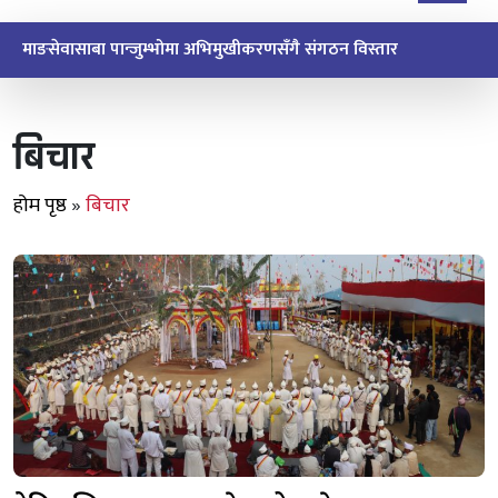
माङसेवासाबा पान्जुम्भोमा अभिमुखीकरणसँगै संगठन विस्तार
बिचार
होम पृष्ठ
»
बिचार