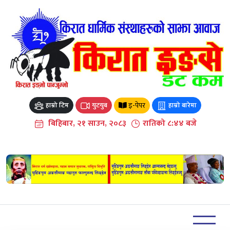
Skip
to
content
इ-पेपर
हाम्रो टिम
युटयुब
हाम्रो बारेमा
बिहिबार, २१ साउन, २०८३
रातिको ८:४४ बजे