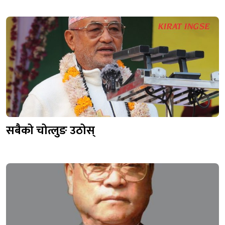
सबैको चोत्लुङ उठोस्