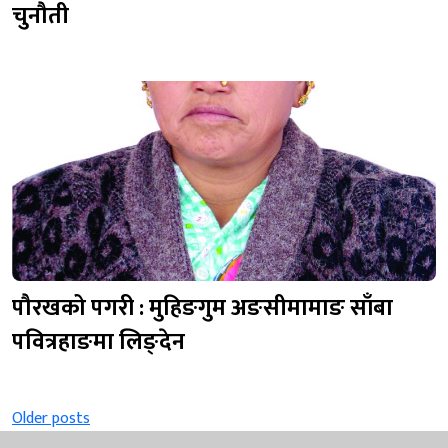
चुनौती
पौरखको पगरी : मुहिङगुम अङसीमामाङ साँबा
पवित्रहाङमा लिङ्देन
Posts
Older posts