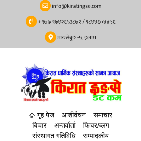
navigation
info@kiratingse.com
+९७७ ९७४२६५३८७२ / ९८४४६०४४५६
माङसेबुङ -५, इलाम
गृह पेज
आशीर्वचन
समाचार
बिचार
अन्तर्वार्ता
फिचर/ब्लग
संस्थागत गतिविधि
सम्पादकीय