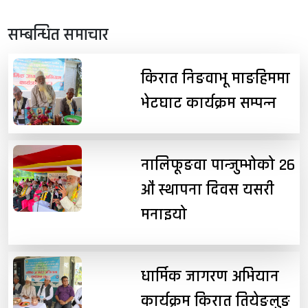
सम्बन्धित समाचार
किरात निङवाभू माङहिममा
भेटघाट कार्यक्रम सम्पन्न
नालिफूङवा पान्जुम्भोको २६
औं स्थापना दिवस यसरी
मनाइयो
धार्मिक जागरण अभियान
कार्यक्रम किरात तियेङलुङ