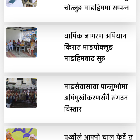
चोत्लुङ माङहिममा सम्पन्न
धार्मिक जागरण अभियान
किरात माङपोक्लुङ
माङहिमबाट सुरु
माङसेवासाबा पान्जुम्भोमा
अभिमुखीकरणसँगै संगठन
विस्तार
पृथ्वीले आफ्नो चाल फेर्दै छ