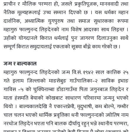
प्राचीन र मौलिक परम्परा हो, जसले प्रकृतिपूजक, मानववादी तथा
नैतिक मूल्यहरूलाई उच्च सम्मान दिएको छ । यस धर्मका महान
दार्शनिक, अध्यात्मिक युगपुरुष तथा समाज सुधारकका रूपमा
महागुरु फाल्गुनन्द लिङ्देनको नाम विशेष आदरका साथ लिइन्छ ।
उहाँको योगदानले किरात धर्मलाई पुनः जागरण दिलाउनुका साथै
सम्पूर्ण किरात समुदायलाई एकताको सूत्रमा बाँध्ने काम गरेको छ ।
जन्म र बाल्यकाल
महागुरु फाल्गुनन्द लिङ्देनको जन्म वि.सं. १९४२ साल कात्तिक २५
गते इलाम जिल्लाको माङसेबुङ गाउँपालिका–२ साविक इभाङ
गाविस –५ को चुक्चिनाम्बा डाँडागाउँमा पिता जगुनबाज लिङ्देन र
माता हंसमति बेघाको कोखबाट साधारण परिवारमा जन्मनु भएको
थियो । बाल्यकालदेखि नै एकान्तप्रेमी, मृदुभाषी, कम बोल्ने, गम्भीर
चाल चलन भएको धार्मिक प्रवृत्तिका धनी फाल्गुनन्दको ज्योतिष नाम
नरधोज लिङ्देन भएता पनि बालक दीर्घायु रहुन् भन्ने स्थानीय परम्परा,