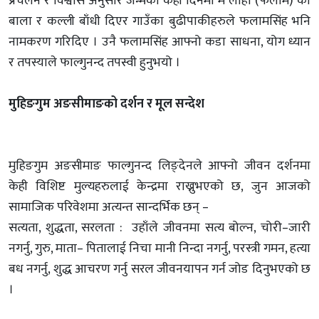
प्रचलन र विश्वास अनुसार जन्मेको केही दिनमा मै लोहा (फलाम) को
बाला र कल्ली बाँधी दिएर गाउँका बुढीपाकीहरुले फलामसिंह भनि
नामकरण गरिदिए । उनै फलामसिंह आफ्नो कडा साधना, योग ध्यान
र तपस्याले फाल्गुनन्द तपस्वी हुनुभयो ।
मुहिङगुम अङसीमाङको दर्शन र मूल सन्देश
मुहिङगुम अङसीमाङ फाल्गुनन्द लिङ्देनले आफ्नो जीवन दर्शनमा
केही विशिष्ट मुल्यहरुलाई केन्द्रमा राख्नुभएको छ, जुन आजको
सामाजिक परिवेशमा अत्यन्त सान्दर्भिक छन् –
सत्यता, शुद्धता, सरलता : उहाँले जीवनमा सत्य बोल्न, चोरी–जारी
नगर्नु, गुरु, माता– पितालाई निचा मानी निन्दा नगर्नु, परस्त्री गमन, हत्या
बध नगर्नु, शुद्ध आचरण गर्नु सरल जीवनयापन गर्न जोड दिनुभएको छ
।