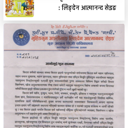
: लिङ्देन आत्मानन्द सेइङ