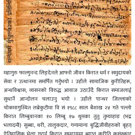
महागुरु फाल्गुनन्द लिङ्देनले आफ्नो जीवन किरात धर्म र समुदायको
सेवा र उत्थानमा समर्पित गर्नुभयो । उहाँले सामाजिक कुरीतिहरू,
अन्धविश्वास, व्यसनको विरुद्ध आवाज उठाउँदै किरात समाजलाई
सुधार्ने आन्दोलन चलाउनु भयो । उहाँले पान्थर जिल्लाको
चोकमागुस्थित लब्रेकुटीमा वि सं १९८८ साल बैशाख २४ गते पल्लो
किरात लिम्बुवानका १० लिम्बू १७ थुमका तुतु तुम्याहाङ (भद्र
भलादमी) सुब्बा, थरी, तालुकदार, गन्यमान्य बुद्धिजीवीहरुको बृहत्
ऐतिहासिक भेला गराई किरात समुदायमा ब्याप्त कुरीति कुसंस्कार