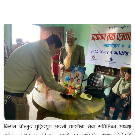
किरात चोत्लुङ मुहिङगुम अङसी माङगेन्ना सेवा समितिका अध्यक्ष