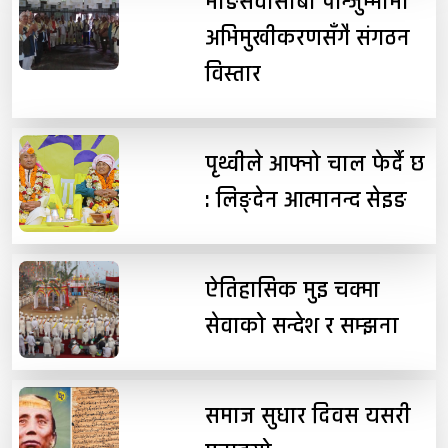
माङसेवासाबा पान्जुम्भोमा
अभिमुखीकरणसँगै संगठन
विस्तार
पृथ्वीले आफ्नो चाल फेर्दै छ
: लिङ्देन आत्मानन्द सेइङ
ऐतिहासिक मुइ चक्मा
सेवाको सन्देश र सम्झना
समाज सुधार दिवस यसरी