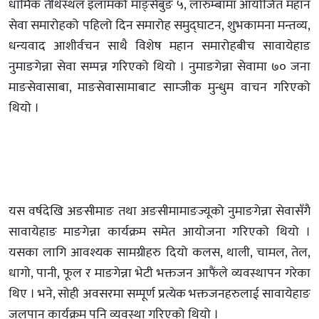
धार्मिक तीर्थस्थल इलामको माङ्सेबुङ ५, लारुम्बामा आयोजित महान
सेवा समारोहको पहिलो दिन समारोह समुद्घाटन, शुभकामना मन्तव्य,
धन्यवाद आशीर्वचन साथै विशेष महान समारोहबीच सावायेहाड
नुमाङगेन्ना सेवा सम्पन्न गरिएको थियो । नुमाङगेन्ना सेवामा ७० जना
माङसेवासाबा, माङसेवासामाबाट साम्जीक मुन्धुम वाचन गरिएको
थियो ।
यस वर्षदेखि अङसीमाङ तथा अङसीमामाङज्यूको नुमाङगेन्ना सेवासँगै
सावायेहाङ माङगेन्ना कार्यक्रम समेत आयोजना गरिएको थियो ।
यसका लागि आवश्यक सामग्रीहरु दियो कलस, थाली, चामल, तेल,
धागो, पानी, फूल र माङगेन्ना भेटी भक्तजन आफैंले व्यवस्थापन गरेका
थिए । भने, सोही अवसरमा सम्पूर्ण प्रत्येक भक्तजनहरुलाई सावायेहाङ
जलपान कार्यक्रम पनि व्यवस्था गरिएको थियो ।