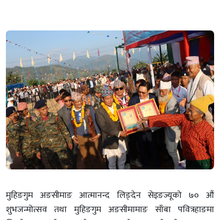
मुहिङगुम अङसीमाङ आत्मानन्द लिङ्देन सेइङज्यूको ७० औं
शुभजन्मोत्सव तथा मुहिङगुम अङसीमामाङ साँबा पवित्रहाङमा