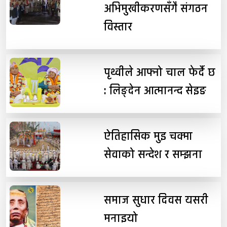
अभिमुखीकरणसँगै संगठन
विस्तार
पृथ्वीले आफ्नो चाल फेर्दै छ
: लिङ्देन आत्मानन्द सेइङ
ऐतिहासिक मुइ चक्मा
सेवाको सन्देश र सम्झना
समाज सुधार दिवस यसरी
मनाइयो