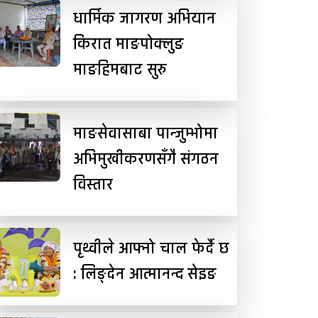
धार्मिक जागरण अभियान
किरात माङपोक्लुङ
माङहिमबाट सुरु
माङसेवासाबा पान्जुम्भोमा
अभिमुखीकरणसँगै संगठन
विस्तार
पृथ्वीले आफ्नो चाल फेर्दै छ
: लिङ्देन आत्मानन्द सेइङ