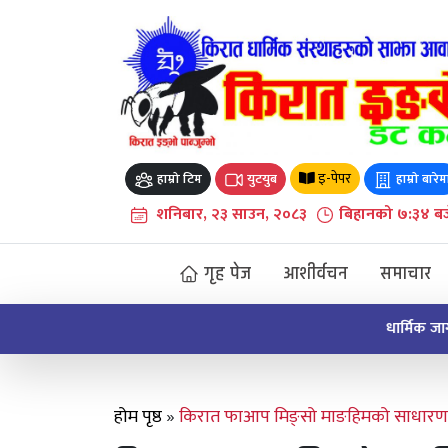
Skip
to
content
इ-पेपर
हाम्रो टिम
युटयुब
हाम्रो बारेम
शनिबार, २३ साउन, २०८३
बिहानको ७:३४ बज
गृह पेज
आशीर्वचन
समाचार
धार्मिक जागरण अभियान किरात माङपोक्लुङ माङहिमबाट 
होम पृष्ठ
»
किरात फाआप मिङ्सो माङहिमको साधारण स