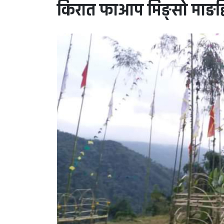
किरात फाआप मिङ्सो माङहि