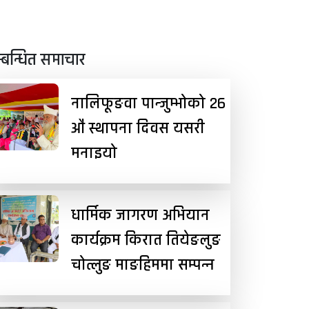
्बन्धित समाचार
नालिफूङवा पान्जुम्भोको २६
औं स्थापना दिवस यसरी
मनाइयो
धार्मिक जागरण अभियान
कार्यक्रम किरात तियेङलुङ
चोत्लुङ माङहिममा सम्पन्न