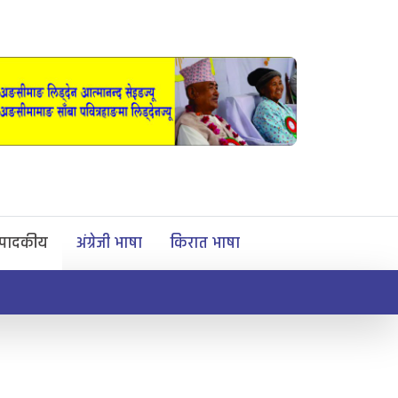
्पादकीय
अंग्रेजी भाषा
किरात भाषा
माङसेवासाबा प