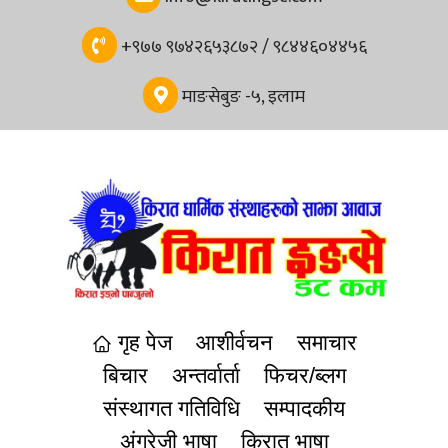
+९७७ ९७४२६५३८७२ / ९८४४६०४४५६
माङसेबुङ -५, इलाम
गृह पेज
आशीर्वचन
समाचार
बिचार
अन्तर्वार्ता
फिचर/ब्लग
संस्थागत गतिविधि
सम्पादकीय
अंग्रेजी भाषा
किरात भाषा