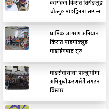
कार्यक्रम किरात तियेङलुङ
चोत्लुङ माङहिममा सम्पन्न
धार्मिक जागरण अभियान
किरात माङपोक्लुङ
माङहिमबाट सुरु
माङसेवासाबा पान्जुम्भोमा
अभिमुखीकरणसँगै संगठन
विस्तार