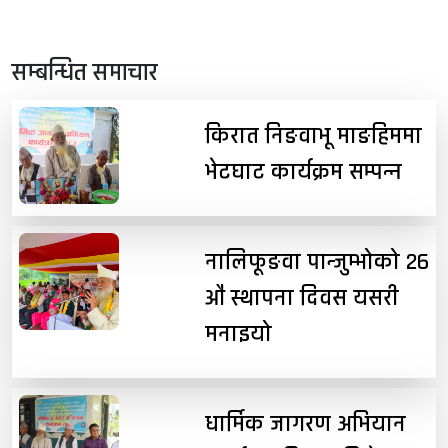
सम्बन्धित समाचार
किरात निङवाभू माङहिममा
भेटघाट कार्यक्रम सम्पन्न
नालिफूङवा पान्जुम्भोको २६
औं स्थापना दिवस यसरी
मनाइयो
धार्मिक जागरण अभियान