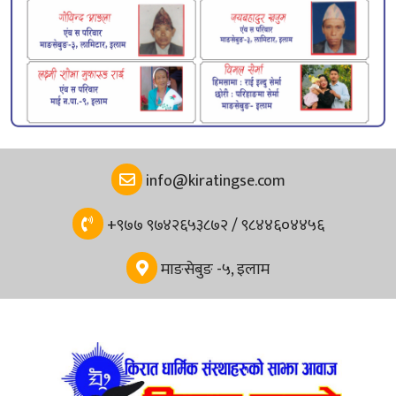
info@kiratingse.com
+९७७ ९७४२६५३८७२ / ९८४४६०४४५६
माङसेबुङ -५, इलाम