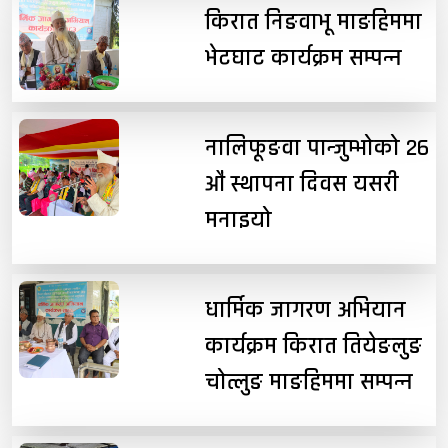
किरात निङवाभू माङहिममा
भेटघाट कार्यक्रम सम्पन्न
नालिफूङवा पान्जुम्भोको २६
औं स्थापना दिवस यसरी
मनाइयो
धार्मिक जागरण अभियान
कार्यक्रम किरात तियेङलुङ
चोत्लुङ माङहिममा सम्पन्न