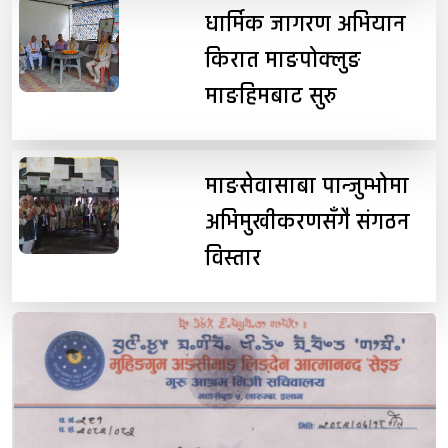
धार्मिक जागरण अभियान
किरात माङपोक्लुङ
माङहिमबाट सुरु
माङसेवासाबा पान्जुम्भोमा
अभिमुखीकरणसँगै संगठन
विस्तार