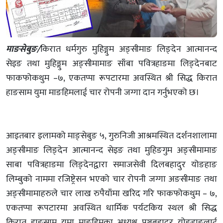
माङसेबुङ/
किरात धर्मगुरु मुहिङ्गुम अङ्सीमाङ लिङ्देन आत्मानन्द
सेइङ तथा मुहिङ्गुम अङ्सीमामाङ साँबा पवित्रहाङमा लिङ्देनबाट
फाकफोकथुम –७, एकतप्पा रूपटारमा अवस्थित श्री सिद्ध किरात
हाङसाम युमा माङहिमलाई चार रोपनी जग्गा दान गर्नुभएको छ।
आइतबार इलामको माङ्सेबुङ ५, गुरुनिजी आश्रमस्थित दर्शनशालामा
अङ्सीमाङ लिङ्देन आत्मानन्द सेइङ तथा मुहिङगुम अङ्सीमामाङ
साबा पवित्रहाङमा लिङ्देनद्वारा समाजसेवी दिलबहादुर योङहाङ
लिम्बुको नाममा रजिष्ट्रेसन भएको चार रोपनी जग्गा अङसीमाङ तथा
अङ्सीमामाहरुले चार लाख रुपैयाँमा खरिद गरि फाकफोकथुम – ७,
एकतप्पा रूपटारमा अवस्थित धार्मिक पर्यटकिय स्थल श्री सिद्ध
किरात हाङसाम युमा माङहिमका अध्यक्ष पञ्चबहादुर योङहाङलाई