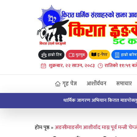
Skip
to
content
इ-पेपर
हाम्रो टिम
युटयुब
हाम्रो बारेम
शुक्रबार, २२ साउन, २०८३
रातिको ११:५९ बज
गृह पेज
आशीर्वचन
समाचार
धार्मिक जागरण अभियान किरात माङपोक्लुङ माङहिमबाट 
होम पृष्ठ
»
अङसीमाङसँग आशीर्वाद माग्न पूर्व मन्त्री चेम