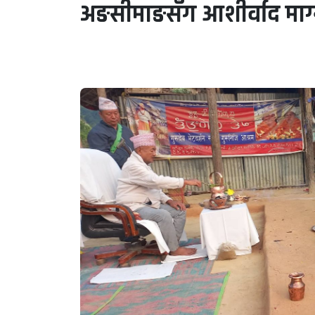
अङसीमाङसँग आशीर्वाद माग्न पू