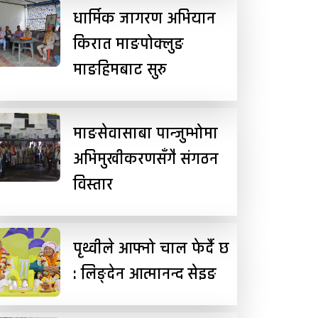
धार्मिक जागरण अभियान
किरात माङपोक्लुङ
माङहिमबाट सुरु
माङसेवासाबा पान्जुम्भोमा
अभिमुखीकरणसँगै संगठन
विस्तार
पृथ्वीले आफ्नो चाल फेर्दै छ
: लिङ्देन आत्मानन्द सेइङ