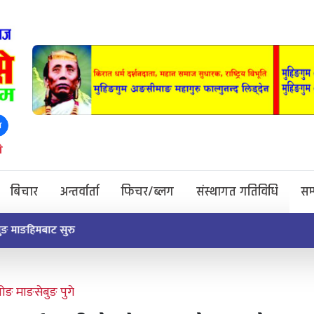
ा
े
बिचार
अन्तर्वार्ता
फिचर/ब्लग
संस्थागत गतिविधि
सम
सुरु
्जोङ माङसेबुङ पुगे