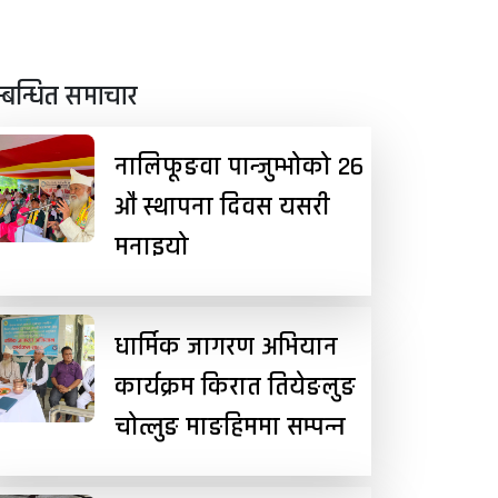
्बन्धित समाचार
नालिफूङवा पान्जुम्भोको २६
औं स्थापना दिवस यसरी
मनाइयो
धार्मिक जागरण अभियान
कार्यक्रम किरात तियेङलुङ
चोत्लुङ माङहिममा सम्पन्न