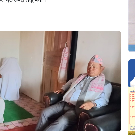
गुरु समक्ष राख्नु भयो ।