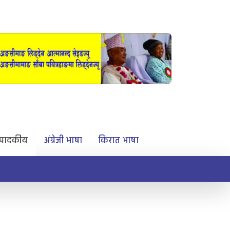
्पादकीय
अंग्रेजी भाषा
किरात भाषा
माङसेवासाबा प