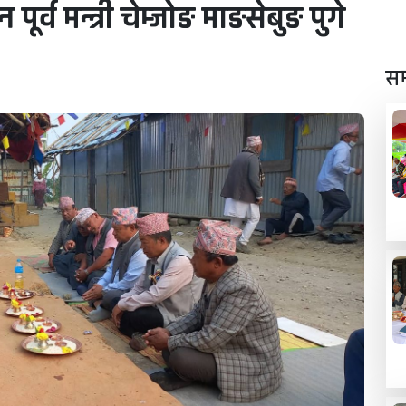
र्व मन्त्री चेम्जोङ माङसेबुङ पुगे
सम