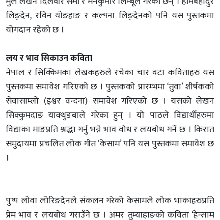
मुल लेखन दिलवीर सेर्मा र मनकुमार लिम्बूले गरेका छन् । होमबहादुर
लिङ्देन, रविन योङहाङ र कल्पना लिङ्देनको पनि यस पुस्तकमा
योगदान रहेको छ ।
लय र भाव सिकाउन कविता
नेपाल र सिक्किमका लेखकहरुले रचेका चार वटा कविताहरु यस
पुस्तकमा समावेश गरिएको छ । पुस्तकको प्रारम्भमा ‘तुवा’ शीर्षकको
सेवासाम्लो (इश्वर वन्दना) समावेश गरिएको छ । यसको लेखन
सिक्कुमदाङ याक्थुङबाले गरेका हुन् । यो पाठले विद्यार्थीहरुमा
विद्याका माङप्रति श्रद्धा गर्नु भन्ने भाव वोध र लयबोध गर्ने छ । किरात
समुदायमा प्रचलित लोक गीत ‘केसाम’ पनि यस पुस्तकमा समावेश छ
।
पुष्प लोवा लोरिङदेनले संकलन गरेको केसामले लोक भाकाहरुप्रति
प्रेम भाव र लयबोध गराउँने छ । अमर तुम्याहाङको कविता ‘हेन्साम