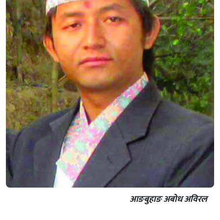
आङबुहाङ अबोध अविरल