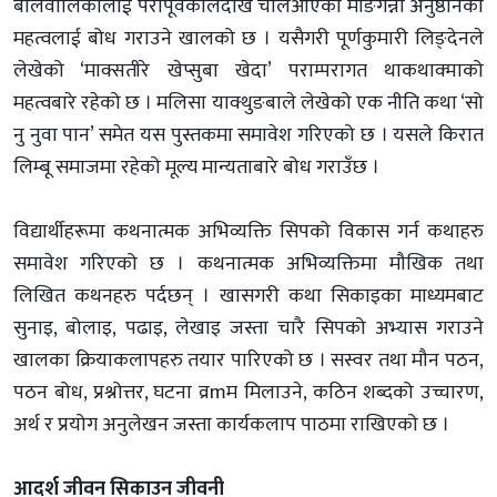
बालवालिकालाई परापूर्वकालदेखि चलिआएको माङगेन्ना अनुष्ठानको
महत्वलाई बोध गराउने खालको छ । यसैगरी पूर्णकुमारी लिङ्देनले
लेखेको ‘माक्सतीरे खेप्सुबा खेदा’ पराम्परागत थाकथाक्माको
महत्वबारे रहेको छ । मलिसा याक्थुङबाले लेखेको एक नीति कथा ‘सो
नु नुवा पान’ समेत यस पुस्तकमा समावेश गरिएको छ । यसले किरात
लिम्बू समाजमा रहेको मूल्य मान्यताबारे बोध गराउँछ ।
विद्यार्थीहरूमा कथनात्मक अभिव्यक्ति सिपको विकास गर्न कथाहरु
समावेश गरिएको छ । कथनात्मक अभिव्यक्तिमा मौखिक तथा
लिखित कथनहरु पर्दछन् । खासगरी कथा सिकाइका माध्यमबाट
सुनाइ, बोलाइ, पढाइ, लेखाइ जस्ता चारै सिपको अभ्यास गराउने
खालका क्रियाकलापहरु तयार पारिएको छ । सस्वर तथा मौन पठन,
पठन बोध, प्रश्नोत्तर, घटना व्रmम मिलाउने, कठिन शब्दको उच्चारण,
अर्थ र प्रयोग अनुलेखन जस्ता कार्यकलाप पाठमा राखिएको छ ।
आदर्श जीवन सिकाउन जीवनी