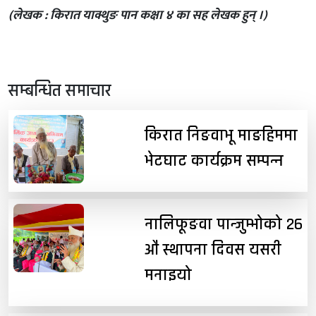
(लेखक : किरात याक्थुङ पान कक्षा ४ का सह लेखक हुन् ।)
सम्बन्धित समाचार
किरात निङवाभू माङहिममा
भेटघाट कार्यक्रम सम्पन्न
नालिफूङवा पान्जुम्भोको २६
औं स्थापना दिवस यसरी
मनाइयो