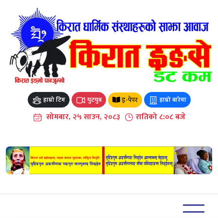
Skip
to
content
इ-पेपर
हाम्रो टिम
युटयुब
हाम्रो बारेमा
सोमबार, २५ साउन, २०८३
रातिको ८:०८ बजे