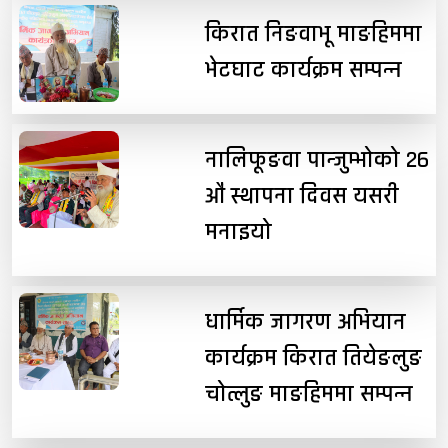
किरात निङवाभू माङहिममा
भेटघाट कार्यक्रम सम्पन्न
नालिफूङवा पान्जुम्भोको २६
औं स्थापना दिवस यसरी
मनाइयो
धार्मिक जागरण अभियान
कार्यक्रम किरात तियेङलुङ
चोत्लुङ माङहिममा सम्पन्न