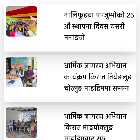
नालिफूङवा पान्जुम्भोको २६
औं स्थापना दिवस यसरी
मनाइयो
धार्मिक जागरण अभियान
कार्यक्रम किरात तियेङलुङ
चोत्लुङ माङहिममा सम्पन्न
धार्मिक जागरण अभियान
किरात माङपोक्लुङ
माङहिमबाट सुरु