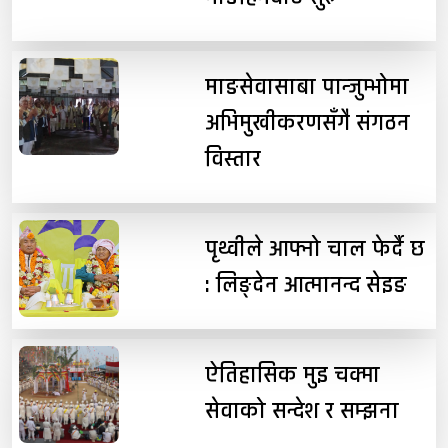
माङसेवासाबा पान्जुम्भोमा
अभिमुखीकरणसँगै संगठन
विस्तार
पृथ्वीले आफ्नो चाल फेर्दै छ
: लिङ्देन आत्मानन्द सेइङ
ऐतिहासिक मुइ चक्मा
सेवाको सन्देश र सम्झना