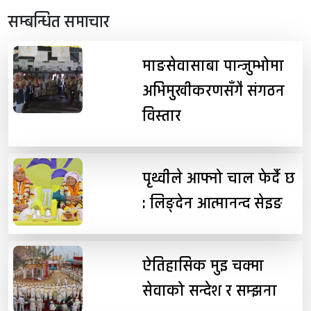
सम्बन्धित समाचार
माङसेवासाबा पान्जुम्भोमा
अभिमुखीकरणसँगै संगठन
विस्तार
पृथ्वीले आफ्नो चाल फेर्दै छ
: लिङ्देन आत्मानन्द सेइङ
ऐतिहासिक मुइ चक्मा
सेवाको सन्देश र सम्झना