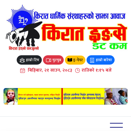
Skip
to
content
इ-पेपर
हाम्रो टिम
युटयुब
हाम्रो बारेमा
बिहिबार, २१ साउन, २०८३
रातिको १:१५ बजे