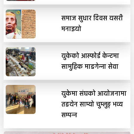
समाज सुधार दिवस यसरी
मनाइयो
युकेको आस्फोर्ड केन्टमा
सामुहिक माङगेन्ना सेवा
युकेमा संघको आयोजनामा
तङयेन साम्यो चुम्लुङ् भव्य
सम्पन्न