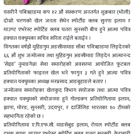
यसरीनै पबित्रहाङमा कप १२ औं संस्करण अनतर्गत शुक्रबार (भोली)
दोस्रो चरणको खेल जनता सेभेन स्पोर्टीङ क्लब सुनपा इलाम र
माउण्ट एभरेस्ट स्पोर्टिङ क्लब चतरा सुनसरी बीच हुने आत्मा पवित्र
हक्चात यक्चुमका सचिव सरिता राईले बताईन ।
विगतका वर्षझै मुहिङगुम अङसीमामाङ साँबा पवित्रहाङमा लिङ्देनको
६६ औं शुभ जन्मोत्सव तथा मुहिङगुम अङसीमाङ लिङ्देन आत्मानन्द
‘सेइङ’ नुमाङगेन्ना सेवा समारोहको अवसरमा आयोजित फूटबल
प्रतियोगिताको फाइनल खेल भने फागुन ३ गते हुने आत्मा पवित्र
हक्चात यक्चुमका अध्यक्ष मनप्रसाद आङबुहाङले बताए ।
जन्मोत्सव समारोहका खेलकुद विभाग संयोजक तथा आत्मा पवित्र
हक्चात यक्चुमको संयोजनमा हुने गोल्डकप प्रतियोगितामा इलाम,
झापा, मोरङ, सुनसरी, उदयपुर, र दार्जिलिङ भारतका १० टीमको
सहभागिता रहेको छ ।
प्रतियोगितामा ए.पि.एफ.सी. माङसेबुङ इलाम, रोयल स्पोर्टीङ क्लब
दमक झापा, माउण्ट एभरेस्ट स्पोर्टिङ क्लब चतरा सुनसरी, केराबारी