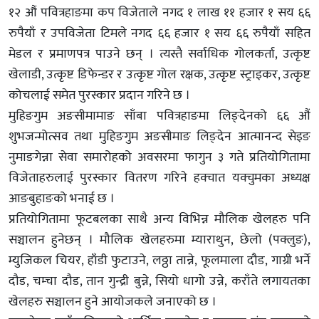
१२ औं पवित्रहाङमा कप विजेताले नगद १ लाख ११ हजार १ सय ६६
रुपैयाँ र उपविजेता टिमले नगद ६६ हजार १ सय ६६ रुपैयाँ सहित
मेडल र प्रमाणपत्र पाउने छन् । त्यस्तै सर्वाधिक गोलकर्ता, उत्कृष्ट
खेलाडी, उत्कृष्ट डिफेन्डर र उत्कृष्ट गोल रक्षक, उत्कृष्ट स्ट्राइकर, उत्कृष्ट
कोचलाई समेत पुरस्कार प्रदान गरिने छ ।
मुहिङगुम अङसीमामाङ साँबा पवित्रहाङमा लिङ्देनको ६६ औं
शुभजन्मोत्सव तथा मुहिङगुम अङसीमाङ लिङ्देन आत्मानन्द सेइङ
नुमाङगेन्ना सेवा समारोहको अवसरमा फागुन ३ गते प्रतियोगितामा
विजेताहरुलाई पुरस्कार वितरण गरिने हक्चात यक्चुमका अध्यक्ष
आङबुहाङको भनाई छ ।
प्रतियोगितामा फूटबलका साथै अन्य विभिन्न मौलिक खेलहरु पनि
सञ्चालन हुनेछन् । मौलिक खेलहरुमा म्याराथुन, छेलो (पक्लुङ),
म्युजिकल चियर, हाँडी फुटाउने, लठ्ठा तान्ने, फूलमाला दौड, गाग्री भर्ने
दौड, चम्चा दौड, तान गुन्द्री बुन्ने, सियो धागो उन्ने, कराँते लगायतका
खेलहरु सञ्चालन हुने आयोजकले जनाएको छ ।