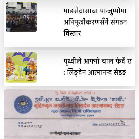
माङसेवासाबा पान्जुम्भोमा
अभिमुखीकरणसँगै संगठन
विस्तार
पृथ्वीले आफ्नो चाल फेर्दै छ
: लिङ्देन आत्मानन्द सेइङ