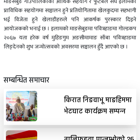
माङसेबुङ गाउँपालिकाको आर्थिक सहयोग र फूटबल संघ इलामको
प्राविधिक सहयोगमा सञ्चालन हुने प्रतियोगितामा खेलकुदमा सहभागी
भई विजेता हुने खेलाडीहरुले पनि आकर्षक पुरस्कार दिइने
आयोजकको भनाई छ । इलामको माङसेबुङमा पवित्रहाङमा गोल्डकप
२०६७ यता हरेक वर्ष मुहिङगुम अङसीमामाङ साँबा पवित्रहाङमा
लिङ्देनको शुभ जन्मोत्सवको अवसरमा सञ्चालन हुँदै आएको छ ।
सम्बन्धित समाचार
किरात निङवाभू माङहिममा
भेटघाट कार्यक्रम सम्पन्न
नालिफूङवा पान्जुम्भोको २६