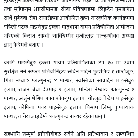
मुहिङगुम अङसीमाङ लिङदेन आत्मानन्द सेइङ ६८ औं शुभजन्मोत्सव
तथा मुहिङगुम अङसीमामाङ साँबा पवित्रहाङमा लिङ्देन नुमाङगेन्ना
साथै मुबेक्वा सेवा समारोहमा आयोजित वृहत सांस्कृतिक कार्यक्रममा
पहिलो पटक माङसेबुङ इक्ला मातृभाषा गायन प्रतियोगिता आयोजना
गरिएको किरात साम्यो साक्थिम्गेन मुजोत्लुङ पान्जुम्भोका अध्यक्ष
ज्ञानु केदेमले बताए ।
यसरी माङसेबुङ इक्ला गायन प्रतियोगिताको टप १० मा स्थान
सुरक्षित गर्न सफल प्रतियोगिहरु सबिन मादेन फुङ्लिङ १ ताप्लेजुङ,
गिता नेम्बाङ फाल्गुनन्द ४ पान्थर, स्वस्तिका सावादेन माङ्सेबुङ
इलाम, राजन बेघा देउमाई ९ इलाम, मन्दिरा नेम्बाङ फाल्गुनन्द १
पान्थर, अर्जुन थेगिम फाकफोक्थुम इलाम, चोत्लुङ केदेम माङ्सेबुङ
इलाम, कोपिला मगर माङ्सेबुङ इलाम, मिसाम लिम्बु कुम्मायाक
पान्थर, तागेरा आङ्देम्बे फाल्गुनन्द पान्थर रहेका छन् ।
सहभागि सम्पूर्ण प्रतियोगीहरु सबैनै अति प्रतिभावान र सम्बन्धित