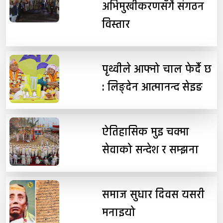
अभिमुखीकरणसँगै संगठन
विस्तार
पृथ्वीले आफ्नो चाल फेर्दै छ
: लिङ्देन आत्मानन्द सेइङ
ऐतिहासिक मुइ चक्मा
सेवाको सन्देश र सम्झना
समाज सुधार दिवस यसरी
मनाइयो