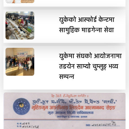
युकेको आस्फोर्ड केन्टमा
सामुहिक माङगेन्ना सेवा
युकेमा संघको आयोजनामा
तङयेन साम्यो चुम्लुङ् भव्य
सम्पन्न