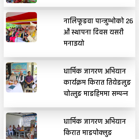
नालिफूङवा पान्जुम्भोको २६
औं स्थापना दिवस यसरी
मनाइयो
धार्मिक जागरण अभियान
कार्यक्रम किरात तियेङलुङ
चोत्लुङ माङहिममा सम्पन्न
धार्मिक जागरण अभियान
किरात माङपोक्लुङ