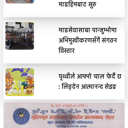
माङहिमबाट सुरु
माङसेवासाबा पान्जुम्भोमा
अभिमुखीकरणसँगै संगठन
विस्तार
पृथ्वीले आफ्नो चाल फेर्दै छ
: लिङ्देन आत्मानन्द सेइङ