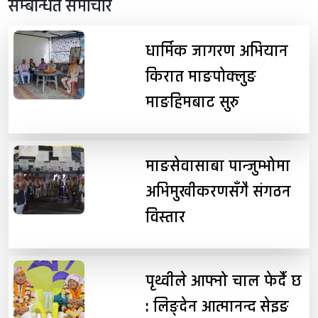
सम्बन्धित समाचार
धार्मिक जागरण अभियान
किरात माङपोक्लुङ
माङहिमबाट सुरु
माङसेवासाबा पान्जुम्भोमा
अभिमुखीकरणसँगै संगठन
विस्तार
पृथ्वीले आफ्नो चाल फेर्दै छ
: लिङ्देन आत्मानन्द सेइङ