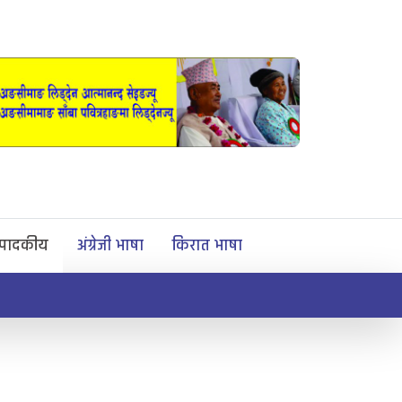
्पादकीय
अंग्रेजी भाषा
किरात भाषा
समाज सुधार द