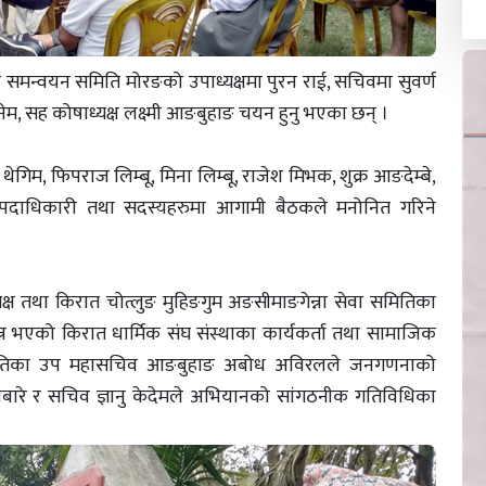
ला समन्वयन समिति मोरङको उपाध्यक्षमा पुरन राई, सचिवमा सुवर्ण
नेम, सह कोषाध्यक्ष लक्ष्मी आङबुहाङ चयन हुनु भएका छन् ।
म, फिपराज लिम्बू, मिना लिम्बू, राजेश मिभक, शुक्र आङदेम्बे,
दाधिकारी तथा सदस्यहरुमा आगामी बैठकले मनोनित गरिने
यक्ष तथा किरात चोत्लुङ मुहिङगुम अङसीमाङगेन्ना सेवा समितिका
न्न भएको किरात धार्मिक संघ संस्थाका कार्यकर्ता तथा सामाजिक
ासमितिका उप महासचिव आङबुहाङ अबोध अविरलले जनगणनाको
ाबारे र सचिव ज्ञानु केदेमले अभियानको सांगठनीक गतिविधिका