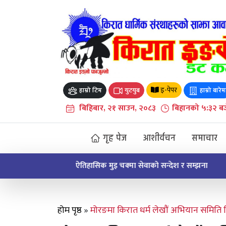
Skip
to
content
इ-पेपर
हाम्रो टिम
युटयुब
हाम्रो बारेम
बिहिबार, २१ साउन, २०८३
बिहानको ५:३२ बज
गृह पेज
आशीर्वचन
समाचार
ऐतिहासिक मुइ चक्मा सेवाको सन्देश र सम्झना
होम पृष्ठ
»
मोरङमा किरात धर्म लेखौं अभियान समिति व