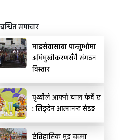
्बन्धित समाचार
माङसेवासाबा पान्जुम्भोमा
अभिमुखीकरणसँगै संगठन
विस्तार
पृथ्वीले आफ्नो चाल फेर्दै छ
: लिङ्देन आत्मानन्द सेइङ
ऐतिहासिक मुइ चक्मा