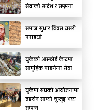
सेवाको सन्देश र सम्झना
समाज सुधार दिवस यसरी
मनाइयो
युकेको आस्फोर्ड केन्टमा
सामुहिक माङगेन्ना सेवा
युकेमा संघको आयोजनामा
तङयेन साम्यो चुम्लुङ् भव्य
सम्पन्न