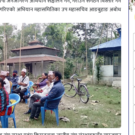
व्यापी जनजागरण अभियान सञ्चालन गर्न, गराउन संगठन विस्तार गर्ने
ठन गरिएको अभियान महासमितिका उप महासचिव आङबुहाङ अबोध