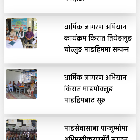
धार्मिक जागरण अभियान
कार्यक्रम किरात तियेङलुङ
चोत्लुङ माङहिममा सम्पन्न
धार्मिक जागरण अभियान
किरात माङपोक्लुङ
माङहिमबाट सुरु
माङसेवासाबा पान्जुम्भोमा
अभिमुखीकरणसँगै संगठन