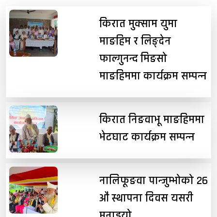
किरात मुक्साम युमा
माङहिम र लिङ्देन
फाल्गुनन्द मिङसो
माङहिममा कार्यक्रम सम्पन्न
किरात निङवाभू माङहिममा
भेटघाट कार्यक्रम सम्पन्न
नालिफूङवा पान्जुम्भोको २६
औं स्थापना दिवस यसरी
मनाइयो