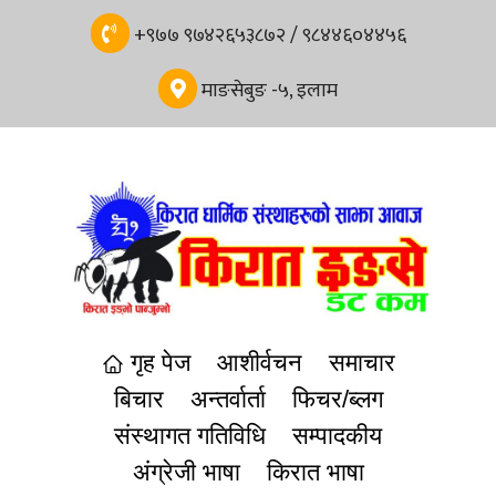
+९७७ ९७४२६५३८७२ / ९८४४६०४४५६
माङसेबुङ -५, इलाम
गृह पेज
आशीर्वचन
समाचार
बिचार
अन्तर्वार्ता
फिचर/ब्लग
संस्थागत गतिविधि
सम्पादकीय
अंग्रेजी भाषा
किरात भाषा