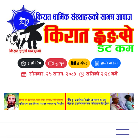
Skip
to
content
इ-पेपर
हाम्रो टिम
युटयुब
हाम्रो बारेमा
सोमबार, २५ साउन, २०८३
रातिको २:२८ बजे