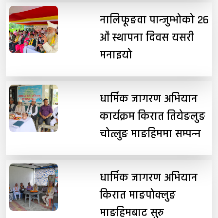
नालिफूङवा पान्जुम्भोको २६
औं स्थापना दिवस यसरी
मनाइयो
धार्मिक जागरण अभियान
कार्यक्रम किरात तियेङलुङ
चोत्लुङ माङहिममा सम्पन्न
धार्मिक जागरण अभियान
किरात माङपोक्लुङ
माङहिमबाट सुरु