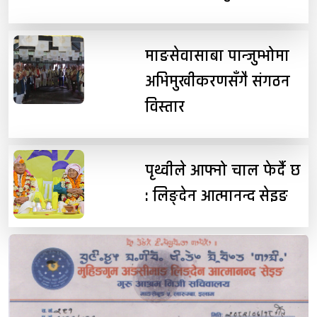
माङसेवासाबा पान्जुम्भोमा
अभिमुखीकरणसँगै संगठन
विस्तार
पृथ्वीले आफ्नो चाल फेर्दै छ
: लिङ्देन आत्मानन्द सेइङ