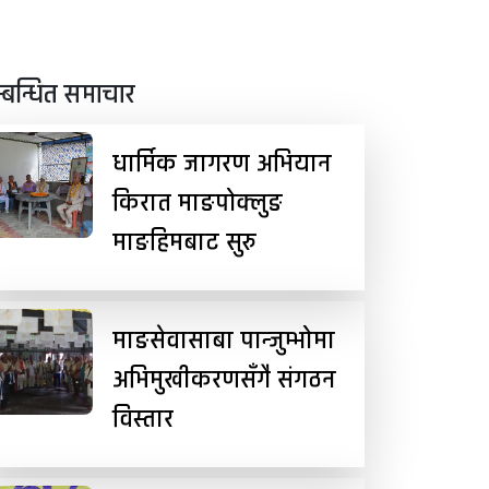
्बन्धित समाचार
धार्मिक जागरण अभियान
किरात माङपोक्लुङ
माङहिमबाट सुरु
माङसेवासाबा पान्जुम्भोमा
अभिमुखीकरणसँगै संगठन
विस्तार