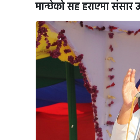
मान्छेको सह हराएमा संसार उ