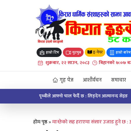
Skip
to
content
इ-पेपर
हाम्रो टिम
युटयुब
हाम्रो बारेम
शुक्रबार, २२ साउन, २०८३
बिहानको ७:०७ ब
गृह पेज
आशीर्वचन
समाचार
पृथ्वीले आफ्नो चाल फेर्दै छ : लिङ्देन आत्मानन्द सेइङ
होम पृष्ठ
»
मान्छेको सह हराएमा संसार उजाड हुने छ : 