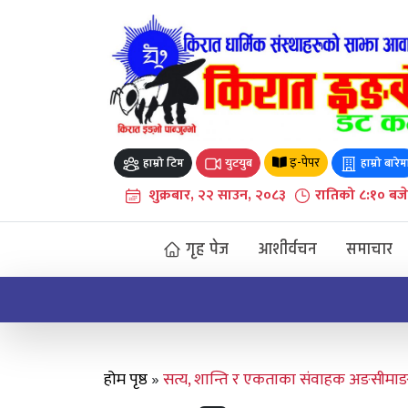
Skip
to
content
इ-पेपर
हाम्रो टिम
युटयुब
हाम्रो बारेम
शुक्रबार, २२ साउन, २०८३
रातिको ८:१० बजे
गृह पेज
आशीर्वचन
समाचार
धार्मिक जागरण अभियान किरात माङपोक्लुङ माङहिमबाट 
होम पृष्ठ
»
सत्य, शान्ति र एकताका संवाहक अङसीमाङ ल