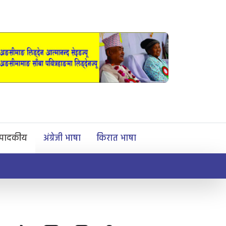
्पादकीय
अंग्रेजी भाषा
किरात भाषा
माङसेवासाबा प