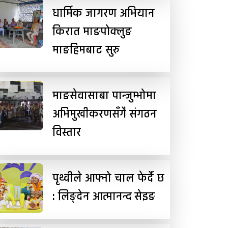
धार्मिक जागरण अभियान
किरात माङपोक्लुङ
माङहिमबाट सुरु
माङसेवासाबा पान्जुम्भोमा
अभिमुखीकरणसँगै संगठन
विस्तार
पृथ्वीले आफ्नो चाल फेर्दै छ
: लिङ्देन आत्मानन्द सेइङ