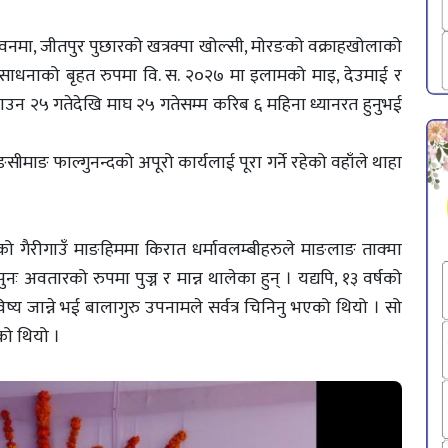
नमा, जीतपुर पुछारको खत्रक्पा खोल्सी, मोरङको वक्राहखोलाको
 साधनाको बृहत रुपमा वि. स. २०२७ मा इलामको माइ, देउमाई र
ाउन २५ गतेदेखि माघ २५ गतेसम्म करिब ६ महिना ध्यानरत हुनुभई
ङसीमाङ फाल्गुनन्दको अपूरो कार्यलाई पूरा गर्ने रहेको वहाँले थाहा
 गैरीगाउँ माङहिममा किरात धर्मावलम्बीहरुले माङलाङ ताक्मा
नः अवतारको रुपमा पुज्न र मान्न थालेका हुन् । यद्यपि, १३ वर्षको
विष्य जान्ने भई बालागुरु उपनामले सर्वत्र चिनिनु भएको थियो । सो
को थियो ।