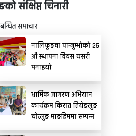
ो संक्षिप्त चिनारी
्बन्धित समाचार
नालिफूङवा पान्जुम्भोको २६
औं स्थापना दिवस यसरी
मनाइयो
धार्मिक जागरण अभियान
कार्यक्रम किरात तियेङलुङ
चोत्लुङ माङहिममा सम्पन्न