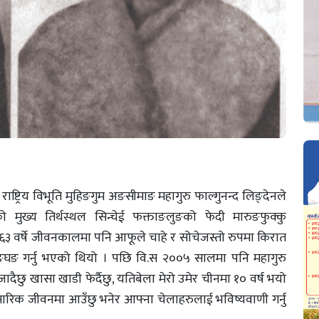
ष्ट्रिय विभूति मुहिङगुम अङसीमाङ महागुरु फाल्गुनन्द लिङ्देनले
मुख्य तिर्थस्थल सिन्चेई फक्ताङलुङको फेदी मारुङफुक्कु
ो ६३ वर्षे जीवनकालमा पनि आफूले चाहे र सोचेजस्तो रुपमा किरात
घङ गर्नु भएको थियो । पछि वि.स २००५ सालमा पनि महागुरु
 जादैछु खासा खाडी फेर्दैछु, यतिबेला मेरो उमेर चीनमा १० वर्ष भयो
संसारिक जीवनमा आउँछु भनेर आफ्ना चेलाहरुलाई भविष्यवाणी गर्नु