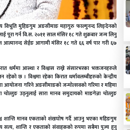
रिय विभूति मुहिङगुम अङसीमाङ महागुरु फाल्गुनन्द लिङ्देनको
 पूरा गर्न वि.स. २०११ साल मंसिर १८ गते शुक्रबार जन्म लिनु
 आत्मानन्द सेईङ आगामी मंसिर १८ गते ६६ वर्ष पार गरी ६७
रात धर्ममा आस्था र विश्वास राख्ने संसारभरका भक्तजनहरुले
लन रहेको छ । विश्वमा रहेका किरात धर्मावलम्बीहरुको केन्द्रीय
मा आयोजना गरिने अङसीमाङको जन्मोत्सवको गरिमा र महिमा
ा चोत्लुङ उठ्नुलाई सारा मानव समुदायको माङगेन्ना चोत्लुङ
िश्व शान्ति मानव एकताको शंखघोष गर्दै आउनु भएका महिङगुम
सत्य, शान्ति र एकताको संवाहकको रुपमा सबैमा पुज्य हुनु