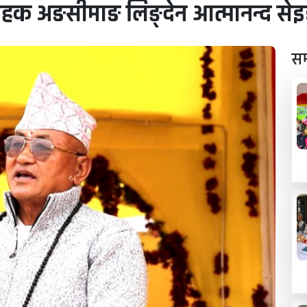
ाहक अङसीमाङ लिङ्देन आत्मानन्द सेइङक
सम