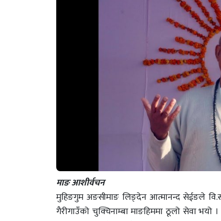
माङ आशीर्वचन
मुहिङगुम अङसीमाङ लिङ्देन आत्मानन्द सेईङले वि.स.
गैरीगाउँको चुक्चिनाम्बा माङहिममा ठूलो सेवा भयो ।