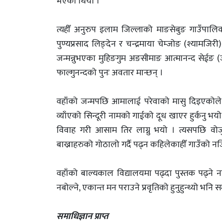
भएको थियो ।
त्यहीँ अनुरुप इलाम जिल्लाको माङसेबुङ गाउँपालि
पुण्यप्रसाद लिङ्देन र चन्द्रमाया चेम्जोङ (श्यामज
जन्मन्नुभएका मुहिङगुम अङसीमाङ आत्मानन्द सेईङ (ज
फाल्गुनन्दको पुनः अवतार मान्छन् ।
वहाँको जन्मपछि आमालाई परेवाको मासु दिइएकोले
व्याँएको सिन्दूरी नामको गाईको दूध खाएर हुर्कनु
विवाह गरी आसाम तिर लाग्नु भयो । त्यसपछि वोजु
बाख्राहरुको गोठालो गर्दै पढ्न कहिलेकाहीँ गाउँको न
वहाँको बाल्यकाल विद्यालयमा पढ्दा पुस्तक पढ्ने नप
नबोल्ने, एकान्त मन पराउने प्रवृतिको हुनुहुन्थ्यो 
समाधिज्ञान प्राप्त