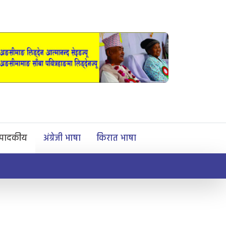
्पादकीय
अंग्रेजी भाषा
किरात भाषा
समाज सुधार द