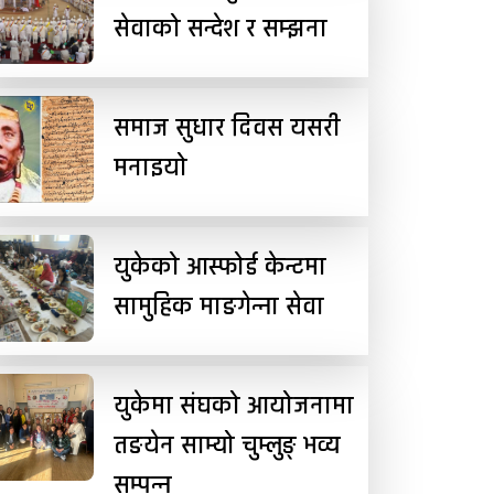
सेवाको सन्देश र सम्झना
समाज सुधार दिवस यसरी
मनाइयो
युकेको आस्फोर्ड केन्टमा
सामुहिक माङगेन्ना सेवा
युकेमा संघको आयोजनामा
तङयेन साम्यो चुम्लुङ् भव्य
सम्पन्न