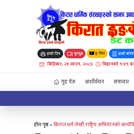
Skip
to
content
इ-पेपर
हाम्रो टिम
युटयुब
हाम्रो बारेम
बिहिबार, २१ साउन, २०८३
बिहानको ९:४९ बज
गृह पेज
आशीर्वचन
समाचार
ऐतिहासिक मुइ चक्मा सेवाको सन्देश र सम्झना
होम पृष्ठ
»
किरात धर्म लेखौं राष्ट्रिय अभियानको कार्