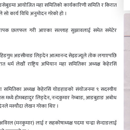
ो माङसेबुङमा आयोजित महा समितिको कार्यकारिणी समिति र किरात
े सो कार्य विधि अनुमोदन गरेको हो ।
ई व्यापक छलफल गरी आएका सल्लाह सुझावलाई समेत समेटेर
ु मुहिङगुम अङसीमाङ लिङ्देन आत्मानन्द सेइङज्यूले तोक लगाएपछि
त धर्म लेखौं राष्ट्रिय अभियान महा समितिका अध्यक्ष केहेरसिं
महा समितिका अध्यक्ष केहेरसिं योङहाङको संयोजनमा ९ सदस्यीय
 मध्ये होमबहादुर लिङ्देन, नन्दकुमार नेम्बाङ, आङबुहाङ अबोध
देनले मस्यौदा लेखन गरेका थिए ।
रल (मनकुमार) लाई र सहकोषाध्यक्ष पदमा चन्द्रा सेन्दाङलाई