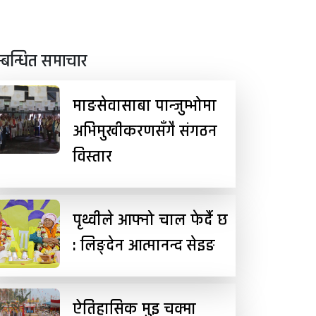
्बन्धित समाचार
माङसेवासाबा पान्जुम्भोमा
अभिमुखीकरणसँगै संगठन
विस्तार
पृथ्वीले आफ्नो चाल फेर्दै छ
: लिङ्देन आत्मानन्द सेइङ
ऐतिहासिक मुइ चक्मा