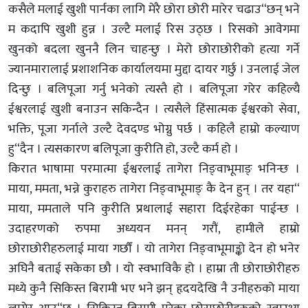
कसैले मलाई खुशी पार्नका लागि मेरै छोरा छोरी मारेर चढाउ“छन् भने
म कदापि खुशी हुन्न । उल्टै मलाई रिस उठ्छ । रिसको आवेगमा
खुनको बदला खुननै लिन चाहन्छु । मेरो छोराछोरीको हत्या गर्ने
ज्यानमारालाई प्रशाशनिक कार्यालयमा मुद्दा दायर गर्छु । उनलाई जेल
दिन्छु । बलिपूजा गर्नु भनेको त्यस्तै हो । बलिपूजा गरेर कहिल्यै
ईश्वरलाई खुशी बनाउन सकिन्दैन । त्यसैले हिंसात्मक ईश्वरको सेवा,
भक्ति, पूजा गर्नाले उल्टै देवदण्ड भोग्नु पर्छ । कहिलै हाम्रो कल्याण
हु“दैन । त्यसकारण बलिपूजा कुरीति हो, उल्टै कर्म हो ।
किरात भाषामा परमात्मा ईश्वरलाई तागेरा निङ्वाभूमाङ् भनिन्छ ।
माया, ममता, भन्ने कुराहरु तागेरा निङ्वाभूमाङ् कै देन हुन् । तर यहा“
माया, ममताले पनि कुरीति प्रथालाई सहारा दिईरहेका पाईन्छ ।
उदाहरणको रुपमा अध्ययन मनन् गरौं, हामीले हाम्रो
छोराछोरीहरुलाई माया गर्छौं । यो तागेरा निङ्वाभूमाङ्को देन हो भनेर
अघिनै बताई सकेका छौ । यो स्वभाविकै हो । हाम्रा ती छोराछोरीहरु
मध्ये कुनै सिकिस्त बिरामी भए भने झन् हृदयदेखि नै उनीहरुको माया