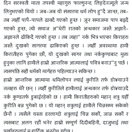
दिन सरस्वती माता तपस्वी महागुरु फाल्गुनन्द लिङ्देनज्यूले जन्म
लिनुभएको थियो । जब–जब यो संसारमा धर्म लोप हु“दै जान्छ, तब–
तब त्यहीँ पापै–पापले ढाक्दै गएको हुन्छ । जुन समाजमा पाप बढ्दै
गएको हुन्छ, त्यो समाज अ“धेरी रातको अन्धकार जस्तै अज्ञानै–
अज्ञानले ढाँकिदै गएको हुन्छ । तब त्यहा“ नर्क भित्र भएका किराहरु
जस्तै दुःखको सागरमा ढाकिएको हुन्छ । त्यहीँ अवस्थामा हामी
किरातीहरु पुगेका छौं, यो दुःखको सागर तथा नर्ककुण्डबाट मुक्त
हुनुका लागि हामीले हाम्रो आन्तरिक आत्मालाई पवित्र बनाउ“नु पर्छ ।
त्यसपछि सही धर्मको मार्गहरु पहिल्याउन सकिन्छ ।
हाम्रो आन्तरिक आत्मामा धमिलोपन ल्याई कुरीति तर्फ डो¥याउने
तत्वहरु धेरै छन् । त्यहीँ कुरीतिले हामीलाई अन्धकार तर्फ डो¥याउदै
नर्क कुण्डतर्फ डुबाईरहेको छ । हामी किरातीहरुको महान् शत्रु यहीँ
कुरीति बन्न पुगेको छ । यो महान् शत्रुलाई हामीले चिन्नसम्म सकेको
छैनौं । त्यसैले यस्ता डरलाग्दो शत्रुलाई चिन्न सकौं, जान्न सकौं र
त्यसबाट अलग रहौं भनेर हाम्रो सम्पूर्ण दिदीबहिनी, दाजुभाई तथा
पुर्खाहरुलाई म हार्दिक अनुरोध गर्दछु ।