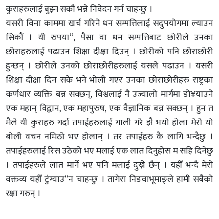
कुराहरुलाई बुझ्न सकौं भन्ने निवेदन गर्न चाहन्छु ।
यसरी विना काममा खर्च गरिने धन सम्पत्तिलाई सदुपयोगमा ल्याउन
सिकौं । यी रुपया“, पैसा वा धन सम्पत्तिबाट छोरीले उनका
छोराहरुलाई पढाउन शिक्षा दीक्षा दिउन् । छोरीको पनि छोराछोरी
हुन्छन् । छोरीले उनको छोराछोरीहरुलाई यसले पढाउन । यसरी
शिक्षा दीक्षा दिन सके भने भोली गएर उनका छोराछोरीहरु राष्ट्रका
कर्णधार व्यक्ति बन्न सक्छन्, विश्वलाई नै उज्यालो मार्गमा डो¥याउने
एक महान् विद्वान, एक महापुरुष, एक वैज्ञानिक बन्न सक्छन् । हुन त
मैले यी कुराहरु गर्दा तपाईहरुलाई गाली गरे झै भयो होला मेरो यो
बोली वचन नमिठो भए होलान् । तर तपाईहरु कै लागि भन्दैछु ।
तपाईहरुलाई रिस उठेको भए मलाई एक लात दिनुहोस म सहि दिनेछु
। तपाईहरुले लात मार्ने भए पनि मलाई दुख्ने छैन् । यहीँ भन्दै मेरो
वक्तव्य यहीँ टुंग्याउ“न चाहन्छु । तागेरा निङवाभूमाङ्ले हामी सबैको
रक्षा गरुन् ।