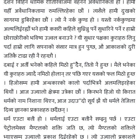
दर्शन विहिन धार्मिक रीतिरिवाजमा वहनेनै अवैधानिकता हो । हामी
यहीँ अवैधानिकतामा रुमल्लिरहेका छौं । त्यसैले हामी दुःखको
सागरमा डुबिरहेका छौं । त्यो नै नर्क कुण्ड हो । यस्तो नर्ककुण्डमा
अल्मलिईरह्यौं भने हामी कसरी कहिले सुध्रिन्नु पर्ने सुधारिने पर्ने र हाम्रो
छोराछोरीको भविष्य उज्वल बनाउने ? यी सुधार पक्षका कुराहरु लिनु
पर्दा हाम्रो लागि सपनाको संसार मात्र हुन पुग्छ, औ आकाशको दुरी
जतिकै टाढा रही नै रहन्छौ ।
दबाई र अर्ती भनेको कहिले मिठो हु“देैन, तितो नै हुन्छ । मैले भनेका
यी कुराहरु ज्यादै नमिठो होलान् तर पछि गएर यसको फल मिठो हुन्छ
। हिजोसम्म हामी अन्धकारको कालो पर्दाभित्रनै अलमलिइरहेका
थियौं । आज उज्यालो क्षेत्रमा उत्रेका छौं । किनभने हिजो यो किरात
धर्मको नाम निशाना थिएन, आज उदाउ“दो सूर्य झै यो धर्मले तेजिला
दिव्य ज्ञानका प्रकाशहरु छर्दैछन् ।
धर्म एउटा बत्ती हो । धर्मलाई एउटा बत्तीनै सम्झ्नु पर्छ । एउटा
पेट्रोलमेक्स मैण्टलको शक्ति जति छ, त्यो मैण्टलको शक्तिले
भ्याएसम्म उज्यालो प्रकाश दिईरहेको छ । त्यो उज्यालो प्रकाशले