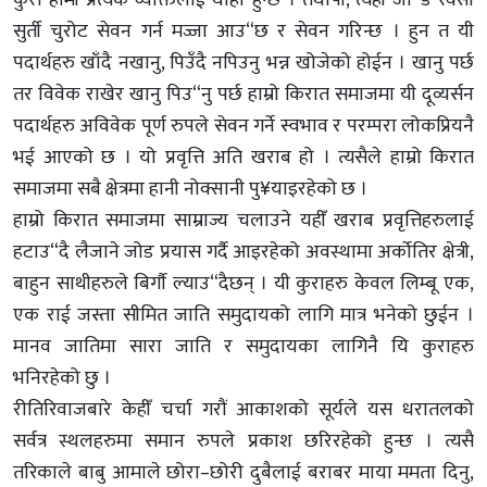
सुर्ती चुरोट सेवन गर्न मज्जा आउ“छ र सेवन गरिन्छ । हुन त यी
पदार्थहरु खाँदै नखानु, पिउँदै नपिउनु भन्न खोजेको होईन । खानु पर्छ
तर विवेक राखेर खानु पिउ“नु पर्छ हाम्रो किरात समाजमा यी दूव्यर्सन
पदार्थहरु अविवेक पूर्ण रुपले सेवन गर्ने स्वभाव र परम्परा लोकप्रियनै
भई आएको छ । यो प्रवृत्ति अति खराब हो । त्यसैले हाम्रो किरात
समाजमा सबै क्षेत्रमा हानी नोक्सानी पु¥याइरहेको छ ।
हाम्रो किरात समाजमा साम्राज्य चलाउने यहीँ खराब प्रवृत्तिहरुलाई
हटाउ“दै लैजाने जोड प्रयास गर्दै आइरहेको अवस्थामा अर्काेतिर क्षेत्री,
बाहुन साथीहरुले बिर्गाै ल्याउ“दैछन् । यी कुराहरु केवल लिम्बू एक,
एक राई जस्ता सीमित जाति समुदायको लागि मात्र भनेको छुईन ।
मानव जातिमा सारा जाति र समुदायका लागिनै यि कुराहरु
भनिरहेको छु ।
रीतिरिवाजबारे केहीँ चर्चा गरौं आकाशको सूर्यले यस धरातलको
सर्वत्र स्थलहरुमा समान रुपले प्रकाश छरिरहेको हुन्छ । त्यसै
तरिकाले बाबु आमाले छोरा–छोरी दुबैलाई बराबर माया ममता दिनु,