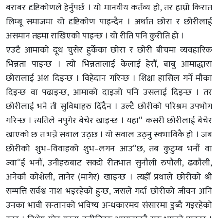
बराबर दृष्टिकोणले हेर्नुपर्छ । यो मानवीय कर्तव्य हो, तर हाम्रो किरात
लिम्बू समाजमा यो दृष्टिकोण पाइन्दैन । अर्थात छोरा र छोरीलाई
असमान तहमा राखिएको पाइन्छ । यो रीति पनि कुरीति हो ।
एउटै आमाको दूध चुसेर हुर्केका छोरा र छोरी बीचमा व्यवहारिक
भिन्नता पाइन्छ । त्यो भिन्नतालाई केलाई हेरौं, बाबु आमाद्धारा
छोरालाई अंश दिइन्छ । विहेदान गरिन्छ । शिक्षा हासिल गर्ने मौका
दिइन्छ वा पढाइन्छ, आमाको दाइजो पनि उसलाई दिइन्छ । तर
छोरीलाई भने ती सुविधाहरु दिँदैन । उल्टै छोरीको परिश्रम उपभोग
गरिन्छ । त्यतिले नपुगेर बेचेर खाइन्छ । यहा“ कसरी छोरीलाई बेचेर
खाएको छ त भन्ने सवाल उठ्छ । यो सवाल उठ्नु स्वभाविकै हो । जब
छोरीको शुभ–विवाहको शुभ–लगन आउ“छ, तब कुटुम्ब भनौं वा
ज्वा“ई भनौं, उनीहरुबाट सक्दो रीतभात सुनौली रुपौली, ढकौली,
अनेकौं कोशेली, तानेर (मागेर) खाइन्छ । त्यहीँ प्रथाले छोरीको श्री
सम्पत्ति सर्वश्व नाश भइरहेको हुन्छ, जसले गर्दा छोरीको जीवन अनि
उनका भावी सन्तानको भविष्य अन्धकारमय संसारमा डुब्दै गइरहेको