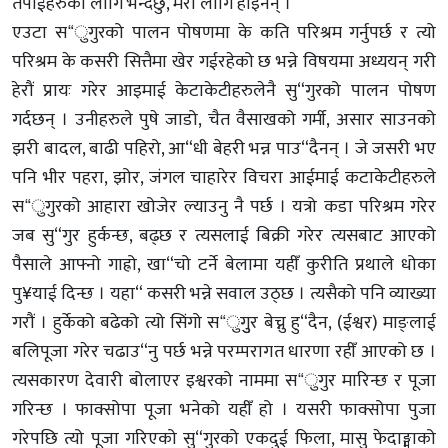
तपाईहरुको लागि भन्दैछु, मेरो लागि होइनन् ।
एउटा स“ुगुरको पालन पोषणमा के कति परिश्रम गर्नुपर्छ र त्यो
परिश्रम के कसरी सित्तैमा खेर गईरहेको छ भन्ने विषयमा अध्ययन् गरी
हेरौं प्रायः गरेर आइमाई केटाकेटीहरुलेनै सु“गुरको पालन पोषण
गर्दछन् । उनीहरुले पुषे जाडो, चैत वैसाखको गर्मी, असार साउनको
झरी बादल, बाढी पहिरो, आ“धी बेहरी भन्न पाउ“दैनन् । जे जसरी भए
पनि भीर पहरा, झोर, जंगल चाहारेर विचरा आईमाई कटाकेटीहरुले
स“ुगुरको आहारा खोजेर ल्याउनु नै पर्छ । यत्रो कडा परिश्रम गरेर
जब सु“गुर हुर्कन्छ, बढ्छ र त्यसलाई बिक्री गरेर त्यसबाट आएको
पैसाले आफ्नो गाह्रो, खा“चो टर्ने बेलामा यहीँ कुरीति प्रथाले धोका
पु¥याई दिन्छ । यहा“ कसरी भन्ने सवाल उठ्छ । त्यसैको पनि व्याख्या
गरौं । हुर्केको बढेको त्यो सिंगो स“ुगुुर बेच्नु हु“दैन, (ईश्वर) माङ्लाई
बलिपूजा गरेर चढाउ“नु पर्छ भन्ने परम्परागत धारणा रहीँ आएको छ ।
त्यसकारण देवारी बोलाएर इश्वरको नाममा स“ुगुर मारिन्छ र पूजा
गरिन्छ । फाक्सोपा पूजा भनेको यहीँ हो । यसरी फाक्सोपा पुजा
गरेपछि त्यो पूजा गरिएको सु“गुरको एकदुई फिला, मासु फेदाङ्माको