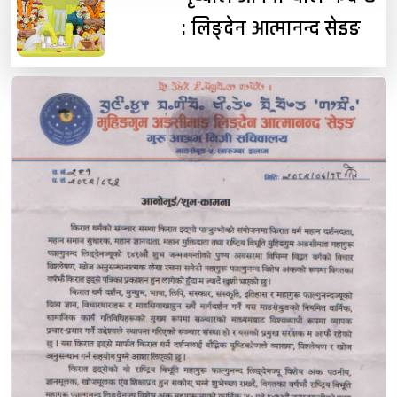
: लिङ्देन आत्मानन्द सेइङ