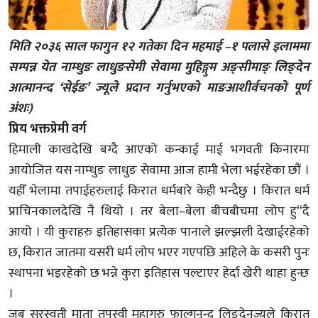
मिति २०३६ साल फागुन १२ गतेका दिन महमाई –१ पलासे इलाममा
सम्पन्न येत नाम्धुङ लाधुङसेमी सेवामा मुहिङ्गुम अङ्सीमाङ् लिङ्देन
आत्मानन्द ‘सेईङ’ ज्यूले प्रदान गर्नुभएको माङआशीर्वचनको पूर्ण
अंशः)
प्रिय भक्तप्रेमी वर्ग
हिमाली काखदेखि बग्दै आएको कन्काई माई भगवती किनारमा
आयोजित यस नाम्धुङ लाधुङ सेवामा आज हामी भेला भईरहेका छौं ।
यहीँ भेलामा तपाईहरुलाई किरात धर्मबारे केही भन्दैछु । किरात धर्म
प्राचिनकालदेखि नै थियो । तर बेला–बेला बीचबीचमा लोप हु“दै
आयो । यी कुराहरु इतिहासका प्रत्येक पानाले झल्झली देखाईरहेको
छ, किरात जातमा यसरी धर्म लोप भएर गएपछि अहिले के कसरी पुनः
स्थापना भइरहेको छ भन्ने कुरा इतिहास पल्टाएर हेर्दा खेरी थाहा हुन्छ
।
जब सरस्वती माता तपस्वी महागुरु फाल्गुनन्द लिङ्देनज्यूले किरात