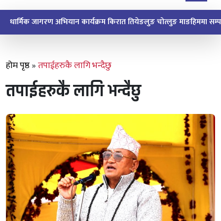
धार्मिक जागरण अभियान किरात माङपोक्लुङ माङहिमबाट सुरु
होम पृष्ठ
»
तपाईहरुकै लागि भन्दैछु
तपाईहरुकै लागि भन्दैछु