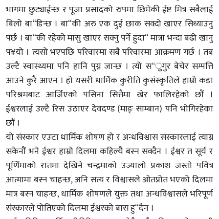
भागमा छुट्याईन्छ र पूजा प्रसादको रुपमा छिमेकी ईष्ट मित्र सबैलाई
बिलो बा“डिन्छ । बा“की अरु एक दुई छाक सक्दो खाएर सिध्याउनु
पर्छ । बा“की रहेको मासु खाएर सक्नु पर्ने हुदा“ मात्रा भन्दा बढी खानु
प¥यो । त्यसो भएपछि परिवारमा सबै परिवारमा आक्रमण गर्छ । तब
उल्टै स्वास्थ्यमा पनि हानि पुग्न जान्छ । त्यो स“ुगुर बेचेर सम्पत्ति
आउने कुरै आएन । हो यसरी धार्मिक कुरीति कुसंस्कृतिले हाम्रो कडा
परिश्रमबाट आर्जिएको पसिना सित्तैमा खेर फालिरहेको छौं ।
ईश्वरलाई उल्टै रिस उठाएर देवदण्ड (माङ् साम्बान) पनि भोगिरहेका
छौं ।
यो संस्कार एउटा धार्मिक शोषण हो र अन्धविश्वास संस्कारलाई त्याग्न
सकेनौं भने ईश्वर हाम्रो दिलमा कहिल्यै बस्न सक्दैन । ईश्वर त सूर्य र
पूर्णिमाको रातमा देखिने चन्द्रमाको उज्यालो प्रकाश जस्तो पवित्र
आत्मामा बस्न चाहन्छ, अनि सत्य र विश्वासले ओतप्रोत भएको दिलमा
मात्र बस्न चाहन्छ, धार्मिक शोषणले युक्त तथा अन्धविश्वासले भरिपूर्ण
संस्कारले पोतिएको दिलमा ईश्वरको बास हु“दैन ।