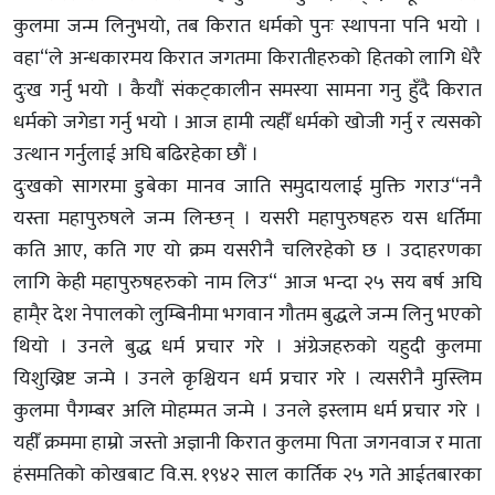
कुलमा जन्म लिनुभयो, तब किरात धर्मको पुनः स्थापना पनि भयो ।
वहा“ले अन्धकारमय किरात जगतमा किरातीहरुको हितको लागि धेरै
दुःख गर्नु भयो । कैयौं संकट्कालीन समस्या सामना गनु हुँदै किरात
धर्मको जगेडा गर्नु भयो । आज हामी त्यहीँ धर्मको खोजी गर्नु र त्यसको
उत्थान गर्नुलाई अघि बढिरहेका छौं ।
दुःखको सागरमा डुबेका मानव जाति समुदायलाई मुक्ति गराउ“ननै
यस्ता महापुरुषले जन्म लिन्छन् । यसरी महापुरुषहरु यस धर्तिमा
कति आए, कति गए यो क्रम यसरीनै चलिरहेको छ । उदाहरणका
लागि केही महापुरुषहरुको नाम लिउ“ आज भन्दा २५ सय बर्ष अघि
हामै्र देश नेपालको लुम्बिनीमा भगवान गौतम बुद्धले जन्म लिनु भएको
थियो । उनले बुद्ध धर्म प्रचार गरे । अंग्रेजहरुको यहुदी कुलमा
यिशुख्रिष्ट जन्मे । उनले कृश्चियन धर्म प्रचार गरे । त्यसरीनै मुस्लिम
कुलमा पैगम्बर अलि मोहम्मत जन्मे । उनले इस्लाम धर्म प्रचार गरे ।
यहीँ क्रममा हाम्रो जस्तो अज्ञानी किरात कुलमा पिता जगनवाज र माता
हंसमतिको कोखबाट वि.स. १९४२ साल कार्तिक २५ गते आईतबारका