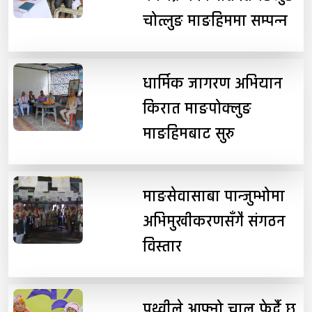
चोत्लुङ माङहिममा सम्पन्न
धार्मिक जागरण अभियान
किरात माङपोक्लुङ
माङहिमबाट सुरु
माङसेवासाबा पान्जुम्भोमा
अभिमुखीकरणसँगै संगठन
विस्तार
पृथ्वीले आफ्नो चाल फेर्दै छ