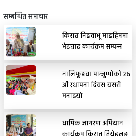
सम्बन्धित समाचार
किरात निङवाभू माङहिममा
भेटघाट कार्यक्रम सम्पन्न
नालिफूङवा पान्जुम्भोको २६
औं स्थापना दिवस यसरी
मनाइयो
धार्मिक जागरण अभियान
कार्यक्रम किरात तियेङलुङ