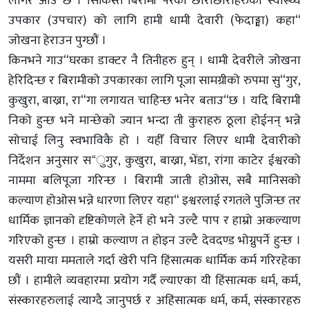
लागेर आउ“छ । सिकिस्त बिरामी परेका छोराछोरीहरुको स्वास्थ्य
उपकार (उपचार) को लागि हामी धामी देवारी (फेदाङ्मा) कहा“
जोखना हेराउन पुग्छौं ।
किनभने गाउ“घरका डाक्टर नै तिनीहरु हुन् । धामी देवरीले जोखना
हेरिदिन्छ र बिरामीको उपकारका लागि पूजा सामग्रीको रुपमा सु“गुर,
कुखुरा, बाख्रा, रा“गा लगायत चाहिन्छ भनेर बताउ“छ । यदि बिरामी
निको हुन्छ भने मान्छेको ज्यान भन्दा ती कुराहरु ठूला होईनन् भन्ने
सोचाई लिनु स्वभाविकै हो । यहीँ विचार लिएर धामी देवारीको
निर्देशन अनुसार स“ुगुर, कुखुरा, बाख्रा, भेंडा, रांगा काटेर ईश्वरको
नाममा बलिपूजा गरिन्छ । बिरामी जाती होओस, सबै मानिसको
कल्याण होओस भन्ने धारणा लिएर यहा“ इश्वरलाई रगतले पुजिन्छ तर
धार्मिक ज्ञानको दृष्टिकोणले हेर्ने हो भने उल्टै पाप र हाम्रो अकल्याण
गरिएको हुन्छ । हाम्रो कल्याण त होइन उल्टै देवदण्ड भोग्नुपर्ने हुन्छ ।
यसरी माया ममताले गर्दा खेरी पनि हिंसात्मक धार्मिक कर्म गरिरहेका
छौं । हामीले व्यवहारमा प्रयोग गर्दैं ल्याएका यी हिंसात्मक धर्म, कर्म,
संस्कारहरुलाई त्याग्दै जानुपर्छ र अहिंसात्मक धर्म, कर्म, संस्कारहरु