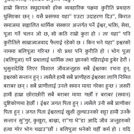
हाम्रो किरात समुदायको हरेक व्यवहारिक पक्षमा कुरीति प्रथाहरु
घुसिएका छन् । यसै प्रसंगमा यहा“ एउटा उदाहरण दिउ“, किरात
समाजमा सञ्चालित धार्मिक संस्कार अन्तर्गत पर्ने ईश्वर, भक्ति, सेवा,
पूजा गर्ने चलन जो छ, सो कति राम्रो कुरा हो । तर यहा“ पनि
कुरीतिले साम्राज्यजवाद फैलाई रहेको छ । किन भने यहा“ इश्वरको
नाममा बलिपूजा गरिन्छ । यो प्रथा पनि कुरीति हो । भोग पूजा
(बलिपूजा) गर्ने प्रथालाई धार्मिक तथा ज्ञानको गहिराईमा डुबेर हेरौं ।
भुसुनादेखि लिएर विशाल जीवजन्तुहरु सबै ईश्वरका रचना हुन्,
इश्वरको सन्तान हुन् । त्यसैले हामी सबै प्राणीहरु ईश्वरका लागि निमित्त
बराबर छन् । सबै प्राणीलाई उनले समान माया गरेका हुन्छ । जसरी
हामी हाम्रा छोराछोरी सबै बराबर माया गर्छाैं र बराबर (समान)
दुष्टिकोणमा हेर्छाैं । ईश्वर जगत पिता हुन् । त्यसैले उनी सबै प्राणीका
पिता हुन् । जगत पिता ईश्वरलाई खुशी तुल्याउनको सट्टा हामी उनकै
सन्तान सु“गुर, कुखुरा, बाख्रा, रा“गा भे“डा आदि जीव जन्तुहरुको
हत्या गरेर भोग चढाउ“छौं । बलिपूजा भनेको यहीँ कर्म हो । यदि