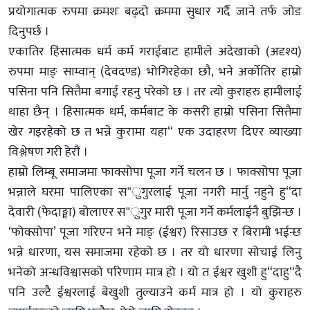
प्रयोगात्मक रुपमा क्रमशः बढ्दो क्रममा सुधार गर्दै जाने तर्फ जोड
दिनुपर्छ ।
एकातिर हिंसात्मक धर्म कर्म गराईबाट हामीले अदेखाको (अदृश्य)
रुपमा माङ् साम्वान् (देवदण्ड) भोगिरहेका छौ, भने अर्काेतिर हाम्रो
पसिना पनि सित्तैमा बगाई रहनु परेको छ । तर त्यो कुराहरु हामीलाई
थाहा छैन् । हिंसात्मक धर्म, कर्मबाट के कसरी हाम्रो पसिना सित्तैमा
खेर गइरहेको छ त भन्ने कुरामा यहा“ एक उदाहरण दिएर व्याख्या
विश्लेषण गरी हेरौं ।
हाम्रो लिम्बू समाजमा फाक्सोपा पूजा गर्ने चलन छ । फाक्सोपा पूजा
भन्नाले घरमा पालिएका स“ुगुरलाई पूजा नगरी मार्नु नहुने हु“दा
देवारी (फेदाङ्मा) बोलाएर स“ुगुर मारी पूजा गर्ने कर्मलाईनै बुझिन्छ ।
‘फोक्सोपा’ पूजा गरिएन भने माङ् (ईश्वर) रिसाउछ र बिरामी भईन्छ
भन्ने धारणा, यस समाजमा रहेको छ । तर यो धारणा सोचाई लिनु
भनेको अन्धविश्वासको परिणाम मात्र हो । यो त ईश्वर खुशी हु“दाहु“दै
पनि उल्टै ईश्वरलाई बेखुशी तुल्याउने कर्म मात्र हो । यो कुराहरु