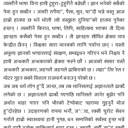
त्यसरीनै भाषा विना हामी टुहुरा–टुहुरीनै बन्नेछौं । ज्ञान भनेको सबैको
पेवा हुन सक्दैन । जसरी रुपैया“, पैसा, सुन, चा“दी भन्ने वस्तु आज
हाम्रो हातमा छ भने भोली त्यो वस्तुहरु दुनिया“को हातमा पुगेका
हन्छन् । त्यसरीनै किरात, भाषा, लिपि, साहित्यमा भएका ती दिव्य
ज्ञानहरु कसैको पेसा हुन सक्दैन । ती ज्ञानहरु सीमित क्षेत्रमा मात्र
केन्द्रीत छैनन् । विश्वका सारा मानवको लागि पर्याप्त छन् । यस्तो
अमूल्य ज्ञानको भण्डारलाई संरक्षण, सम्वद्र्धन गरिएन भने निश्चय नै
हामी अन्धकारै अन्धकारको क्षेत्रमा फस्ने छौं । आजको संसार यस्तै
अन्धकारै अन्धकार, जङगलै जङगले ढाकिएको छ । त्यहा“ तिर रेल र
मोटर गुड्न सक्ने विशाल राजमार्ग बनाउनु परेको छ ।
जब जब धर्म लोप हु“दै जान्छ, तब तब मानिसलाई अज्ञानताले ढाक्दै
लगेको छ । अज्ञानताले ढाक्दै गएपछि मानिसले जानेर बुझेर पनि
अर्थात थाहा पाएर पनि भीरको टेप्पोबाट पहरामा गु्ड्नुनै मोज
हु“दोरहेछ । उदाहरणको रुपमा भनौं, ज“ाड, रक्सी चुरोट सेवन
गर्नाले हाम्रो स्वास्थ्यमा हानी पुग्छ, धन सम्पत्तिको सर्वस्व हुन्छ भन्ने
कुरो हामी प्रत्येक व्यक्तिलाई थाहा हुन्छ । तथापी, त्यहीँ जा“ड रक्सी