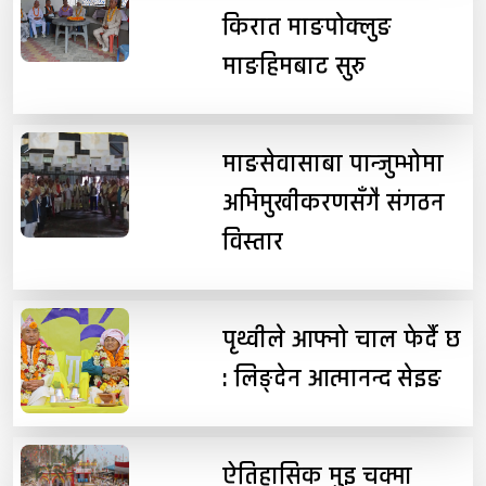
किरात माङपोक्लुङ
माङहिमबाट सुरु
माङसेवासाबा पान्जुम्भोमा
अभिमुखीकरणसँगै संगठन
विस्तार
पृथ्वीले आफ्नो चाल फेर्दै छ
: लिङ्देन आत्मानन्द सेइङ
ऐतिहासिक मुइ चक्मा