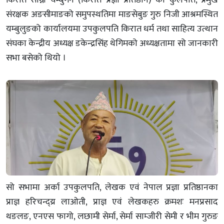
किरात साम्नी यम्बुगेन (किरात प्रज्ञा प्रतिष्ठान) को कुलपति, प्रमुख
संरक्षक अङसीमाङको समुपस्थतिमा माङसेबुङ गुरु निजी आश्रमस्थित
यम्बुलुङको कार्यालयमा उपकुलपति किरात धर्म तथा साहित्य उत्थान
संघका केन्द्रीय अध्यक्ष डकेन्द्रसिंह थेगिमको अध्यक्षतामा सो जानकारी
सभा बसेको थियो ।
सो सभामा अर्का उपकुलपति, लेखक एवं नेपाल प्रज्ञा प्रतिष्ठानका
प्राज्ञ हरिचन्द्य्र लाओती, प्राज्ञ एवं लेखकहरु क्रमशः मनप्रसाद
थङलङ, एनएस फागो, लछामी सेर्मा, सेर्मा साम्जीरी सेमी र भीम गुरुङ