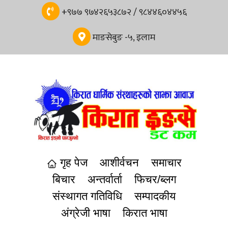
+९७७ ९७४२६५३८७२ / ९८४४६०४४५६
माङसेबुङ -५, इलाम
गृह पेज
आशीर्वचन
समाचार
बिचार
अन्तर्वार्ता
फिचर/ब्लग
संस्थागत गतिविधि
सम्पादकीय
अंग्रेजी भाषा
किरात भाषा