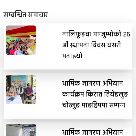
सम्बन्धित समाचार
नालिफूङवा पान्जुम्भोको २६
औं स्थापना दिवस यसरी
मनाइयो
धार्मिक जागरण अभियान
कार्यक्रम किरात तियेङलुङ
चोत्लुङ माङहिममा सम्पन्न
धार्मिक जागरण अभियान