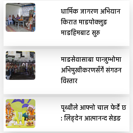
धार्मिक जागरण अभियान
किरात माङपोक्लुङ
माङहिमबाट सुरु
माङसेवासाबा पान्जुम्भोमा
अभिमुखीकरणसँगै संगठन
विस्तार
पृथ्वीले आफ्नो चाल फेर्दै छ
: लिङ्देन आत्मानन्द सेइङ