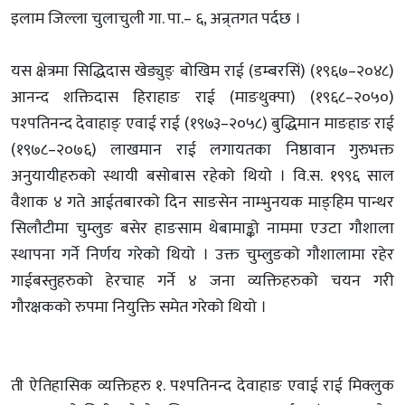
इलाम जिल्ला चुलाचुली गा. पा.– ६, अन्र्तगत पर्दछ ।
यस क्षेत्रमा सिद्धिदास खेङ्युङ् बोखिम राई (डम्बरसिं) (१९६७–२०४८)
आनन्द शक्तिदास हिराहाङ राई (माङथुक्पा) (१९६८–२०५०)
पश्पतिनन्द देवाहाङ् एवाई राई (१९७३–२०५८) बुद्धिमान माङहाङ राई
(१९७८–२०७६) लाखमान राई लगायतका निष्ठावान गुरुभक्त
अनुयायीहरुको स्थायी बसोबास रहेको थियो । वि.स. १९९६ साल
वैशाक ४ गते आईतबारको दिन साङसेन नाम्भुनयक माङ्हिम पान्थर
सिलौटीमा चुम्लुङ बसेर हाङसाम थेबामाङ्को नाममा एउटा गौशाला
स्थापना गर्ने निर्णय गरेको थियो । उक्त चुम्लुङको गौशालामा रहेर
गाईबस्तुहरुको हेरचाह गर्ने ४ जना व्यक्तिहरुको चयन गरी
गौरक्षकको रुपमा नियुक्ति समेत गरेको थियो ।
ती ऐतिहासिक व्यक्तिहरु १. पश्पतिनन्द देवाहाङ एवाई राई मिक्लुक