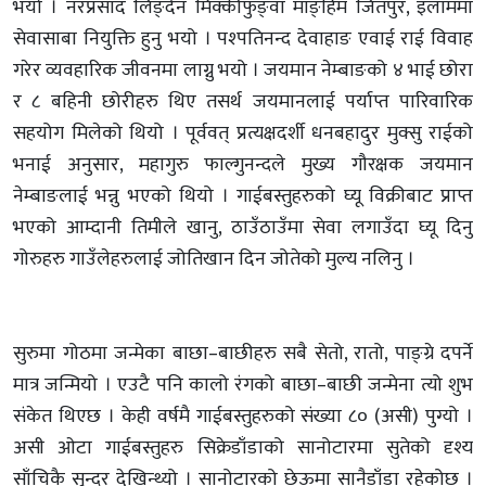
भयो । नरप्रसाद लिङ्देन मिक्कीफुङ्वा माङ्हिम जितपुर, इलाममा
सेवासाबा नियुक्ति हुनु भयो । पश्पतिनन्द देवाहाङ एवाई राई विवाह
गरेर व्यवहारिक जीवनमा लाग्नु भयो । जयमान नेम्बाङको ४ भाई छोरा
र ८ बहिनी छोरीहरु थिए तसर्थ जयमानलाई पर्याप्त पारिवारिक
सहयोग मिलेको थियो । पूर्ववत् प्रत्यक्षदर्शी धनबहादुर मुक्सु राईको
भनाई अनुसार, महागुरु फाल्गुनन्दले मुख्य गौरक्षक जयमान
नेम्बाङलाई भन्नु भएको थियो । गाईबस्तुहरुको घ्यू विक्रीबाट प्राप्त
भएको आम्दानी तिमीले खानु, ठाउँठाउँमा सेवा लगाउँदा घ्यू दिनु
गोरुहरु गाउँलेहरुलाई जोतिखान दिन जोतेको मुल्य नलिनु ।
सुरुमा गोठमा जन्मेका बाछा–बाछीहरु सबै सेतो, रातो, पाङ्ग्रे दपर्ने
मात्र जन्मियो । एउटै पनि कालो रंगको बाछा–बाछी जन्मेना त्यो शुभ
संकेत थिएछ । केही वर्षमै गाईबस्तुहरुको संख्या ८० (असी) पुग्यो ।
असी ओटा गाईबस्तुहरु सिक्रेडाँडाको सानोटारमा सुतेको दृश्य
साँचिकै सुन्दर देखिन्थ्यो । सानोटारको छेऊमा सानैडाँडा रहेकोछ ।