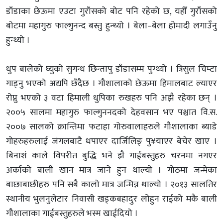
डाँडाका छेऊमा एउटा गुराँसको बोट पनि रहेको छ, यहीँ गुराँसको
बोटमा महागुरु फाल्गुनन्द बस्तु हुन्थ्यो । बेला–बेला होमादी लगाउँनु
हुन्थ्यो ।
धुप बालेको घ्युको सुगन्ध छिन्तापु डाँडासम्म पुग्थ्यो । त्रिसुल चिम्टा
गाड्नु भएको अद्यपि छँदैछ । गौशालाको छेऊमा हिमालबाट ल्याएर
रोप्नु भएको ३ वटा हिमाली धुपिका रुखहरु पनि अझै रहेका छन् ।
२००५ सालमा महागुरु फाल्गुननदको देहवसान भए पश्चात वि.स.
२००७ सालको क्रान्तिमा फटाहा गोरुवालाहरुले गौशालाका ब्याडे
गोहरुहरुलाई जंगलबाटै धपाएर दार्जिलिङ् पु¥याएर बेचेर खाए ।
बिनाशं काले विपरीत बुद्धि भने झै गाईबस्तुहरु चरनमा नगएर
अर्काको बाली खान मात्र जाने हुन थाल्यो । गोठमा जन्मेका
बाछाबाछीहरु पनि सबै कालो मात्र जन्मिन्न थाल्यो । २०१३ सालतिर
स्थानीय भुलनुलेटार निवासी खड्कबहादुर लोहुन राईको मकै बाली
गौशालाका गाईबस्तुहरुले भस्म खाईदियो ।