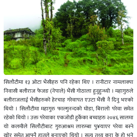
सिलौटीमा १३ ओटा भैसीहरु पनि रहेका थिए । रानीटार नामलाक्पा
निवासी बलीराज फेजङ (नेपाले) भैंसी गोठाला हुनुहुन्थ्यो । महागुरुले
बलीराजलाई भैसीहरुको हेरचाह गरेवापत एउटा भैंसी नै दिनु भएको
थियो । सिलौटीमा महागुरु फाल्गुनन्दको घोडा, बिरालो परेवा समेत
रहेको थियो । उक्त परेवाका एकजोडी हुर्केका बच्चाहरु २०४६ सालमा
यो कलमीले सिलौटीबाट गुरुआश्रम लारुम्बा पु¥याएर परेवा बस्ने
खोर समेत आफ्नै हातले बनाएको थियो । सत्य तथ्य कुरा के हो भने