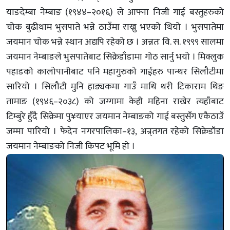
याङदेम्बा नेम्बाङ (१९४४–२०१६) ले आफ्ना निजी गाई बस्तुहरुको
चोक बुढीथाम भुसपाते भन्ने ठाउँमा राख्नु भएको थियो । भुसपातेमा
जयमान चोक भन्ने स्थान अद्यपि रहेको छ । अन्नतः वि. स. १९९९ सालमा
जयमान नेम्बाङले भुसपातेबाट सिक्रेडाँडामा गोठ सार्नु भयो । मिक्लुक
पहाडको कालोपानीबाट पनि महागुरुको गाईहरु पान्थर सिलौटीमा
सारियो । सिलौटी मुनि हाङ्यकमा गाउँ माथि थरी टिकाराम थिङ
तामाङ (१९४६–२०३८) को जग्गामा केही महिना राखेर त्यहाँबाट
टिम्बुरे हुँदै सिक्रेमा पु¥याएर जयमान नेम्बाङको गाई बस्तुसँग एकैठाउँ
जम्मा पारियो । फेदेन नगरपालिका–१३, अन्र्तगत रहेको सिक्रेडाँडा
जयमान नेम्बाङको निजी किपट भूमि हो ।