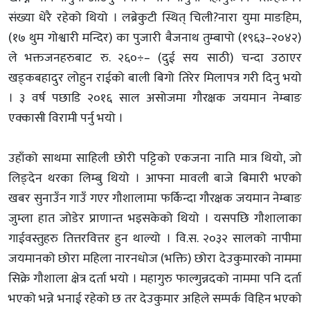
संख्या धेरै रहेको थियो । लब्रेकुटी स्थित् चिली?नारा युमा माङहिम,
(१७ थुम गोश्वारी मन्दिर) का पुजारी बैजनाथ तुम्बापो (१९६३–२०४२)
ले भक्तजनहरुबाट रु. २६०÷– (दुई सय साठी) चन्दा उठाएर
खड्कबहादुर लोहुन राईको बाली बिगो तिरेर मिलापत्र गरी दिनु भयो
। ३ वर्ष पछाडि २०१६ साल असोजमा गौरक्षक जयमान नेम्बाङ
एक्कासी विरामी पर्नु भयो ।
उहाँको साथमा साहिली छोरी पट्टिको एकजना नाति मात्र थियो, जो
लिङ्देन थरका लिम्बु थियो । आफ्ना मावली बाजे बिमारी भएको
खबर सुनाउँन गाउँ गएर गौशालामा फर्किन्दा गौरक्षक जयमान नेम्बाङ
जुम्ला हात जोडेर प्राणान्त भइसकेको थियो । यसपछि गौशालाका
गाईवस्तुहरु तित्तरवित्तर हुन थाल्यो । वि.स. २०३२ सालको नापीमा
जयमानको छोरा महिला नारनधोज (भक्ति) छोरा देउकुमारको नाममा
सिक्रे गौशाला क्षेत्र दर्ता भयो । महागुरु फाल्गुन्नदको नाममा पनि दर्ता
भएको भन्ने भनाई रहेको छ तर देउकुमार अहिले सम्पर्क विहिन भएको