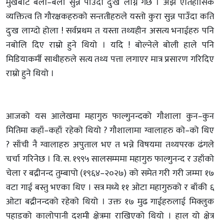
मुखबाट बेला–बेला सुन्न पाउँदा दुःख लाग्ने गर्छ । अझ ऐतिहासिक
व्यक्तित्व ति गौरक्षकहरुको सन्ततीहरुले यस्तो कुरा सुन्न पाउँदा कति
दुःख लाग्दो होला ! सर्वप्रथम त यस्ता तथ्यहीन असत्य भनाईहरु पनि
नबोलि दिए राम्रो हुने थियो । यदि ! बोल्नेले बोली हाले पनि
मिडियाकर्मी साथीहरुले सत्य तथ्य पत्ता लगाएर मात्र प्रसारण गरिदिए
राम्रो हुने थियो ।
आजको यस आलेखमा महागुरु फाल्गुनन्दको गौशाला कुन–कुन
मितिमा कहाँ–कहाँ रहेको थियो ? गौशालामा ग्वालाहरु को–को थिए
? साँची नै ग्वालाहरु अपुताल भए त भन्ने विषयमा तथ्यपरक ढंगले
चर्चा गरिनेछ । वि. स. १९९५ सालसम्ममा महागुरु फाल्गुनन्द र उहाँको
चेला र बद्रीनन्द तुम्बापो (१९६४–२०२७) को समेत गरी गरी जम्मा १७
वटा गाई बस्तु भएका थिए । सत्र मध्ये ११ ओटा महागुरुको र बाँकी ६
ओटा बद्रीनन्दको रहेको थियो । उक्त १७ मुढ गाईहरुलाई मिक्लुक
पहाडको कालोपानी दशमी क्षेत्रमा राखिएको थियो । हाल यो क्षेत्र