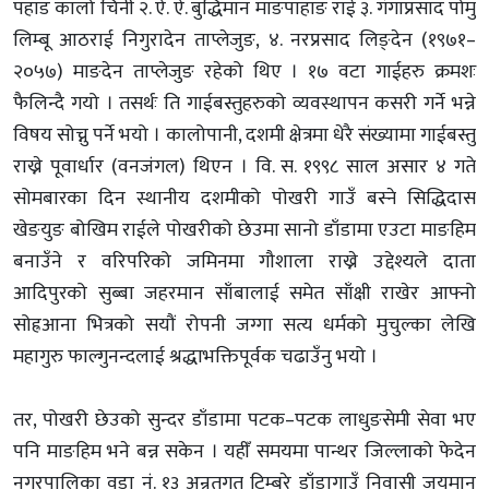
पहाड कालो चिनी २. ऐ. ऐ. बुद्धिमान माङपाहाङ राई ३. गंगाप्रसाद पोमु
लिम्बू आठराई निगुरादेन ताप्लेजुङ, ४. नरप्रसाद लिङ्देन (१९७१–
२०५७) माङदेन ताप्लेजुङ रहेको थिए । १७ वटा गाईहरु क्रमशः
फैलिन्दै गयो । तसर्थः ति गाईबस्तुहरुको व्यवस्थापन कसरी गर्ने भन्ने
विषय सोच्नु पर्ने भयो । कालोपानी, दशमी क्षेत्रमा धेरै संख्यामा गाईबस्तु
राख्ने पूवार्धार (वनजंगल) थिएन । वि. स. १९९८ साल असार ४ गते
सोमबारका दिन स्थानीय दशमीको पोखरी गाउँ बस्ने सिद्धिदास
खेङयुङ बोखिम राईले पोखरीको छेउमा सानो डाँडामा एउटा माङहिम
बनाउँने र वरिपरिको जमिनमा गौशाला राख्ने उद्देश्यले दाता
आदिपुरको सुब्बा जहरमान साँबालाई समेत साँक्षी राखेर आफ्नो
सोह्रआना भित्रको सयौं रोपनी जग्गा सत्य धर्मको मुचुल्का लेखि
महागुरु फाल्गुनन्दलाई श्रद्धाभक्तिपूर्वक चढाउँनु भयो ।
तर, पोखरी छेउको सुन्दर डाँडामा पटक–पटक लाधुङसेमी सेवा भए
पनि माङहिम भने बन्न सकेन । यहीँ समयमा पान्थर जिल्लाको फेदेन
नगरपालिका वडा नं. १३ अन्र्तगत टिम्बुरे डाँडागाउँ निवासी जयमान