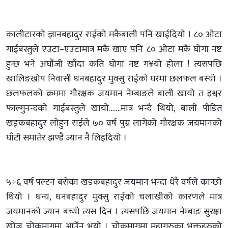
कालीटारको ज्ञानबहादुर राईको मकैबाली पनि खाईदियो । ८० ओटा
गाईबस्तुले एउटा–एउटामात्र मकै खाए पनि ८० ओटा मकै घोगा नष्ट
हुन्छ भने अघौंजी खाँदा कति घोगा नष्ट ग¥यो होला ! त्यसपछि
खालिङखोप निवासी धनबहादुर मुक्सु राईको घरमा छलफल बस्यो ।
छलफलको क्रममा गौरक्षक जयमान नेम्बाङले बाली खायो त इश्वर
फाल्गुनन्दको गाईबस्तुले खायो…….मात्र भन्दै थियो, बाली पीडित
खड्कबहादुर लोहुन राईले ७० वर्ष पुग्न लागेको गौरक्षक जयमानको
घाँटी समातेर झण्डै ज्यान नै लिइदियो ।
५÷६ वर्ष पल्टन बसेका खडकबहादुर जयमान भन्दा धेरै वर्षले कान्छो
थियो । धन्य, धनबहादुर मुक्सु राईको चलाखीको कारणले मात्र
जयमानको ज्यान बच्यो त्यस दिन । त्यसपछि जयमान नेम्बाङ सुरक्षा
खोज्न चोकमागुमा आउँनु भयो । चोकमागुमा महागुरुका भक्तहरुको