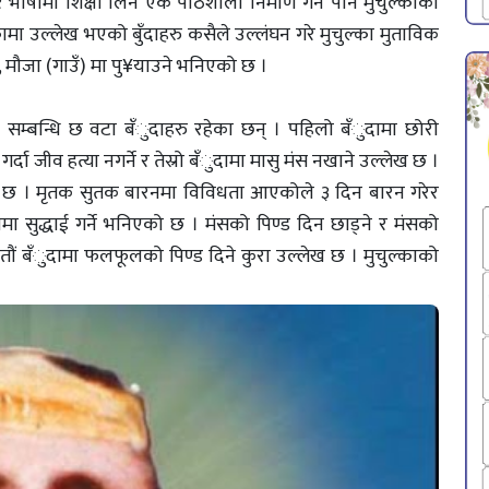
ाषामा शिक्षा लिन एक पाठशाला निर्माण गर्ने पनि मुचुल्काको
ल्कामा उल्लेख भएको बुँदाहरु कसैले उल्लंघन गरे मुचुल्का मुताविक
ला), मौजा (गाउँ) मा पु¥याउने भनिएको छ ।
ण सम्बन्धि छ वटा बँुदाहरु रहेका छन् । पहिलो बँुदामा छोरी
गर्दा जीव हत्या नगर्ने र तेस्रो बँुदामा मासु मंस नखाने उल्लेख छ ।
एको छ । मृतक सुतक बारनमा विविधता आएकोले ३ दिन बारन गरेर
मा सुद्धाई गर्ने भनिएको छ । मंसको पिण्ड दिन छाड्ने र मंसको
ातौं बँुदामा फलफूलको पिण्ड दिने कुरा उल्लेख छ । मुचुल्काको