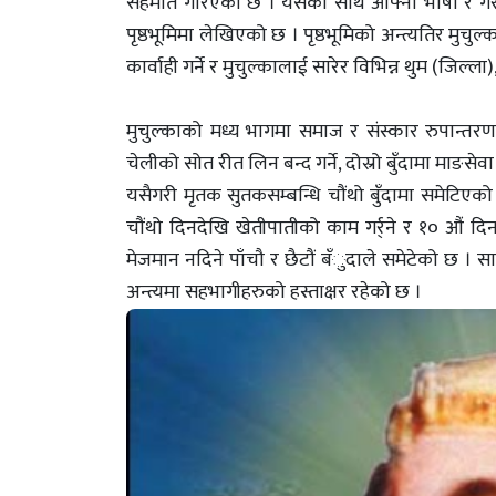
सहमति गरिएको छ । यसका साथै आफ्नो भाषा र गैर भ
पृष्ठभूमिमा लेखिएको छ । पृष्ठभूमिको अन्त्यतिर मुचु
कार्वाही गर्ने र मुचुल्कालाई सारेर विभिन्न थुम (जिल्
मुचुल्काको मध्य भागमा समाज र संस्कार रुपान्तर
चेलीको सोत रीत लिन बन्द गर्ने, दोस्रो बुँदामा माङसेवा 
यसैगरी मृतक सुतकसम्बन्धि चौंथो बुँदामा समेटि
चौंथो दिनदेखि खेतीपातीको काम गर्र्ने र १० औं दिन
मेजमान नदिने पाँचौ र छैटौं बँुदाले समेटेको छ । स
अन्त्यमा सहभागीहरुको हस्ताक्षर रहेको छ ।