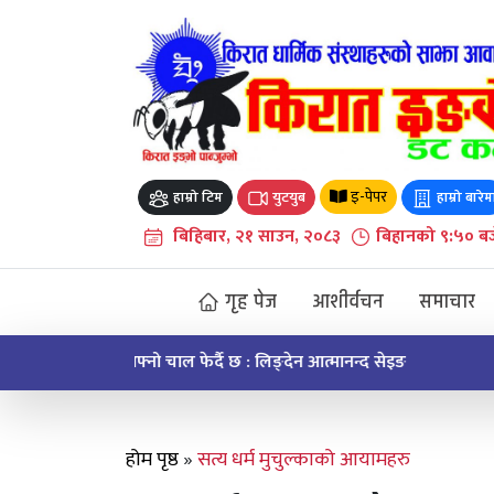
Skip
to
content
इ-पेपर
हाम्रो टिम
युटयुब
हाम्रो बारेम
बिहिबार, २१ साउन, २०८३
बिहानको ९:५० बज
गृह पेज
आशीर्वचन
समाचार
ऐतिहासिक मुइ चक्मा सेवाको सन्देश र सम्झना
होम पृष्ठ
»
सत्य धर्म मुचुल्काको आयामहरु