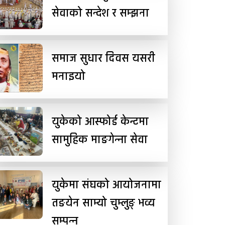
सेवाको सन्देश र सम्झना
समाज सुधार दिवस यसरी
मनाइयो
युकेको आस्फोर्ड केन्टमा
सामुहिक माङगेन्ना सेवा
युकेमा संघको आयोजनामा
तङयेन साम्यो चुम्लुङ् भव्य
सम्पन्न