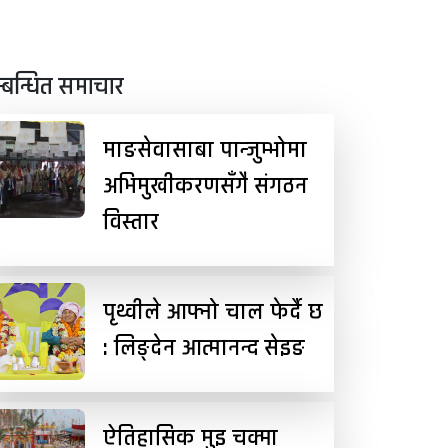
्बन्धित समाचार
माङसेवासाबा पान्जुम्भोमा
अभिमुखीकरणसँगै संगठन
विस्तार
पृथ्वीले आफ्नो चाल फेर्दै छ
: लिङ्देन आत्मानन्द सेइङ
ऐतिहासिक मुइ चक्मा