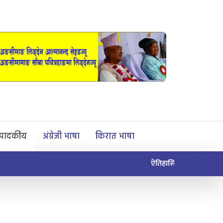
्पादकीय
अंग्रेजी भाषा
किरात भाषा
समाज सुधार द