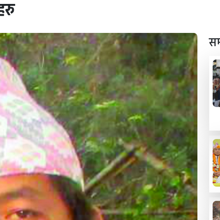
हरु
सम