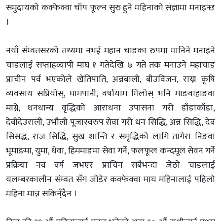
समुदायको कक्फेक्वा चाँप फूल्न सुरु हुने महिनाको संज्ञामा मनाइन्छ
।
नयाँ संम्वतसरको तथ्यमा नभई महान चाडका रुपमा मानिने मनाइने
चाडलाई सप्ताहव्यापी माघ १ गतेदेखि ७ गते तक मनाउने महाचाड
प्राचीन पर्व भएकोले खेतिपाति, अन्नबाली, बीउविजन, राख्न कृषि
व्यवसाय सप्रियोस्, घामपानी, वर्षायाम मिलोस् भनि माङवाहाङवा
माग्ने, धनधान्य वृद्धिको आराधना उपासना गरी डाँडाकाँडा,
देवीदेउराली, उभौली पूजास्वरुप सेवा गरी धन सिद्धि, अन्न सिद्धि, देव
सिसद्ध, राज सिद्धि, सुख शान्ति र समृद्धिको लागि तागेरा निङवा
भूमाङमा, युमा, थेवा, हिममाङमा सेवा गर्ने, फलफूल कन्दमूल सेवन गर्ने
प्रक्रिया नव वर्ष जभएर प्राचिन सबैभन्दा जेठो चाडलाई
यलम्बरकालीन संम्वत सँग जोडेर कक्फेक्वा माघ महिनालाई पहिलो
महिना मान्न सकिन्ँदैन ।