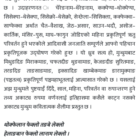
छ । उदाहरणनत ः चेरेङनाम–थेरेङनाम, कक्मेप्पा–थोक्मेप्पा,
सिसेक्पा–थेसेक्पा, सिसेक्रो–थेसेक्रो, सेन्छेला–सिसिक्ला, कक्फेक्वा–
साप्फेक्वा अर्थात चैत–वैशाख, जेठ–असार, साउन–भदौ, असोज–
कार्तिक, मंसिर–पुस, माघ–फागुन जोडिएको महिना प्रकृतिपूर्ण ऋतु
परिवर्तन हुने भएकोले आदिवासी जनजाति सम्पूर्णले आफ्नो पहिचान
प्रकृतिपूजक उद्घोषण गरेको हुन्छ । यो ध्रुव सत्य हो, मुन्धुमबाट
मिधुङदिङ मिराकमाङ, चफतदीङ थुङवामाङ, केजङदीङ सुरितमाङ,
तरङदिङ ताङसाङमाङ, इक्सादिङ खाम्बेकमाङ ङारामुक्माङ
(पञ्चतत्व) प्रकृतिपूर्ण पञ्चमहाभूतलाई आत्मासात गरेको छ । यसलाई
अझ मुन्धुमले पुष्टयाईँ दिँदै, साल, महिना, परिवर्तन वा रुपान्तरण हुने
तथ्य अकाट्य रुपमा वर्णनलाई इतिहासमा कसैले काट्न नसक्ने
अकाट्य मुन्धुम कवितात्मक शैलीमा प्रस्तुत छ ।
थोक्फेलान फेक्लो तङबे लेक्लो
हेलाङबान फेक्लो लानाम लेक्लो ।