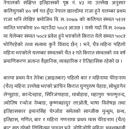
नेपालको संक्षिप्त इतिहासको पृष्ठ नं. ४३ मा उल्लेख अनुसार
कलियुगको ४० वर्ष गत हुँदा नेपाल खाल्डोमा राजा हुने यलम्बर प्रथम
राजा भनि लेखिए बमोजिम वि. स. २०७७ को कलिगत संम्वत ५१२१
व्यतित भएकोमा ४० घटाउँदा ५०८१ आउछ । यसो गर्दा वि.स. २०७७
मा येलेम्बर संम्वत ५०८१ प्रवेश हुने भएकोले किरात येले संम्वत ५०८१
भोगिरहेको तथ्य सत्यमा कुनै विवाद छैन् । भने, चैत्र महिना पहिलो
महिना भएकोले यलम्बर संम्वतको चैत १ गते किरात संम्वतको नव वर्ष
प्रमाणिकरण अत्यन्त वैज्ञानिक, व्यवहारिक र ऐतिहासिक रहेको छ ।
बारमा प्रथम येन तेनेबा (आइतबार) पहिलो बार र महिनामा चेरेङनाम
(चैत) महिना उल्लेख भएको प्राचिन किरात युगपुरुष येहाङ, सोधुङगेन
लेप्मुहाङ, कान्देनहाङ, सिरिजंगाहाङ, माबोहाङ, महागुरु फाल्गुनन्द,
ज्योतिष रन्धोज नेम्बाङ, कृष्णबहादुर लाओती, भाषा विशेषज्ञ तथा
इतिहासकार इमानसिंह चेम्जोङ समेतको साम्जीक मुन्धुम, ग्रन्थ,
इतिहास, गणित, बार र महिना गणनामा प्रथम मास चेरेङनाम (चैत)
बाट सुरु गरेको लिखितमा पाइन्छ भने, जोडिजोडि महिना अवश्यभावी