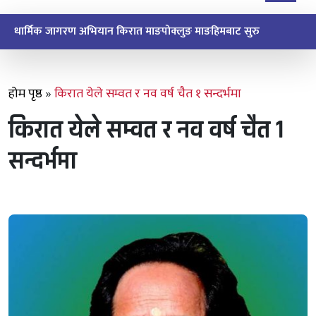
माङसेवासाबा पान्जुम्भोमा अभिमुखीकरणसँगै संगठन विस्तार
होम पृष्ठ
»
किरात येले सम्वत र नव वर्ष चैत १ सन्दर्भमा
किरात येले सम्वत र नव वर्ष चैत १
सन्दर्भमा