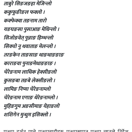
ताबुरे सिङजङहा मेजिन्लो
ककुफूङीङल फक्लो ।
कक्फेक्वा तङनाम तारो
यङघङसा पुसाआङ मेधिन्लो ।
सिजोङवेत् पुन्नाङ हिम्भन्लो
सिक्चो नु थवाताङ मेलन्लो ।
तरङकेन ताङसाङ थाङथाङङाङ
काराङवा पुनाङमेधाङङाङ ।
चेरेङनाम लाधिक हेक्सीङलो
कुसङबा तङबे लेक्सीङलो ।
लामिङ निप्मा चेरेङनाम्लो
चेरेङनाम एगाङ थेरेङनाम्लो ।
मुहिङगुम अङसीमाङ येहाङलो
शशिगेन मुन्धुम इसिक्लो ।