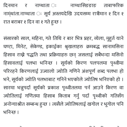
दिनमान र नाम्थाता ः नाम्थासिङङाङ ताबाफरिक
नाम्ंथांता.नाम्थाता ः सूर्य अस्तयदेखि उदयसम्म रात्रीमान १ दिन १
रात बराबर १ दिन वा १ गते हुन्छ ।
संसारको साल, महिना, गते तिथि र बार भित्र प्रहर, व्येला, मुहुर्त याने
घण्टा, मिनेट, सेकेण्ड, इकाईका श्रृखलाहरु क्रमबद्ध सानामसिना
हिसाव राख्ने पद्धति तथा प्रक्रियाहरु छन् जसलाई सबैभन्दा मसिनो
हिसावलाई पलभा भनिन्छ । सूर्यको किरण पलपलमा पृथ्वीमा
परिरहने किरणलाई उज्यालो ज्योति गणिने अंशपूर्ण शब्द पलभा हो
भने, सूर्यको ज्योति पलभाबाट गनिने भएकोले ज्योतिष भनिएको हो ।
सारमा भन्नुपर्दा सूर्यको प्रकाश पृथ्वीतलमा पर्न आउने किरण वा
ज्योतिलाई गणितमा हिसाब किताब गर्नु पर्दा पृथ्वीको गतिसँग
अनोन्याश्रीत सम्बन्ध हुन्छ । त्यसैले ज्योतिषलाई खगोल र भूगोल पनि
भनिन्छ ।