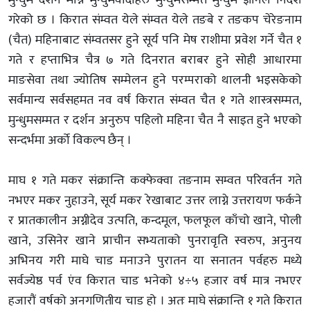
मुन्धुम दर्शन मान्ने मुन्धुमवादीहरु मुन्धुमसम्मत मुन्धुम ज्ञानले निर्देश
गरेको छ । किरात संम्वत येले संम्वत येले तङबे र तङकप चेरेङनाम
(चैत) महिनाबाट संम्वतसर हुने सूर्य पनि मेष राशीमा प्रवेश गर्ने चैत १
गते र हप्ताभित्र चैत्र ७ गते दिनरात बराबर हुने सोही आधारमा
माङसेवा तथा ज्योतिष सम्मेलन हुने परम्पराको थालनी भइसकेको
सर्वमान्य सर्वसहमत नव वर्ष किरात संम्वत चैत १ गते शास्त्रसम्मत,
मुन्धुमसम्मत र दर्शन अनुरुप पहिलो महिना चैत नै साइत हुने भएको
सन्दर्भमा अर्को विकल्प छैन् ।
माघ १ गते मकर संक्रान्ति कक्फेक्वा तङनाम सम्वत परिवर्तन गते
नभएर मकर नुहाउने, सूर्य मकर रेखाबाट उत्तर लाग्ने उत्तरायण फर्कने
र प्रातकालीन अग्नीदेव उत्पति, कन्दमूल, फलफूल काँचो खाने, पोली
खाने, उसिनेर खाने प्राचीन सभ्यताको पुनरावृति स्वरुप, अनुनय
अभिनय गरी माघे चाड मनाउने पुरातन या सनातन पर्वहरु मध्ये
सर्वज्येष्ठ पर्व एंव किरात चाड भनेको ४÷५ हजार वर्ष मात्र नभएर
हजारौं वर्षको अनगणितीय चाड हो । अतः माघे संक्रान्ति १ गते किरात