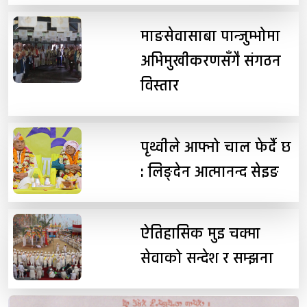
माङसेवासाबा पान्जुम्भोमा
अभिमुखीकरणसँगै संगठन
विस्तार
पृथ्वीले आफ्नो चाल फेर्दै छ
: लिङ्देन आत्मानन्द सेइङ
ऐतिहासिक मुइ चक्मा
सेवाको सन्देश र सम्झना