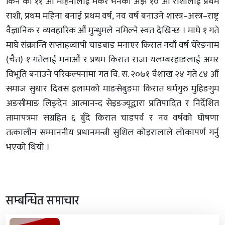
किन की ११ औं महिनालाई मकर भनेको अझ १० औं राशीलाई प्रथम
राशी, प्रथम महिना बनाई प्रथम वर्ष, नव वर्ष बनाउने शास्त्र–अस्त्र–राष्ट्र
वैज्ञानिक र व्यवहारिक औं मुन्धुमले नमिल्ने स्वत देखिन्छ । माघे १ गते
माघे संक्रान्ति सप्ताहव्यापी चाडबाड मनाएर किरात नयाँ वर्ष चेरेङनाम
(चैत) १ गतेलाई मनाऔं र प्रथम किरात राजा यलम्बरहाङलाई अमर
विभूति बनाउने परिकल्पनामा गत वि. स. २०७१ वैशाख २४ गते ८४ औं
समाज सुधार दिवस इलामको माङसेबुङमा किरात धर्मगुरु मुहिङगुम
अङसीमाङ लिङ्देन आत्मानन्द सेइङज्यूद्वारा प्रतिपादित र निर्देशित
तामापत्रमा संग्रहित ६ बुँदे किरात चाडपर्व र नव वर्षको घोषणा
तत्कालीन सम्माननीय प्रधानमन्त्री सुशिल कोइरालाले लोकापर्ण गर्नु
भएको थियो ।
सम्बन्धित समाचार