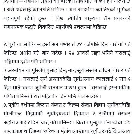
दिनमान—रात्रीमान अर्थात गते बारको तिथिमिति यकिन हुन जरुरी छ
। यसै अर्थलाई कालगति भनिन्छ । यस सन्दर्भमा ज्योतिषको भूमिका
महत्वपूर्ण रहेको हुन्छ । विश्व ज्योतिष वाङ्मयमा तीन प्रकारको
गणनात्मक पद्धति विकसित भइरहेको प्रचलनमा देखिन्छ ।
१. युरो वा अमेरिकन इस्वीसन मध्येरात २४ वजेपछि दिन बार वा गते
फेरिन्छ अर्थात गते बार सर्दछ । २४ आवर्स संज्ञा भनिने यसलाई
पश्चिममा दर्शन पनि भनिन्छ ।
२. अरबीयन वा मुस्लिम मुसाह दिन, बार, सूर्य अस्तबाट दिन, बार र गते
फेरिन्छ । जसलाई सूर्य अस्तायदेखि सूर्यअस्ताय काललाई १ रात १
दिन मान्ने चलन जुनेली रातबाट प्रारम्भ हुन्छ । यसलाई इस्लाममिक
गणित भनिन्छ । रात पहिलो र दिन पछि मात्र आउछ ।
३. पूर्वीय दर्शनमा किरात संम्वत र विक्रम संम्वत विहान सूर्योदयदेखि
भोलीपल्ट विहानको सूर्योदयसम्म दिनमान र रात्रीमान बराबर
अहोरात्रलाई १ दिन, बार, गते मानिन्छ । किरात मुन्धुममा ‘नाम्दाथा’ ः
नाम्ताआङ थासिङबा फरिक नाम्ंतांथा.नाम्ताथा सूर्य उदयदेखि अस्तय