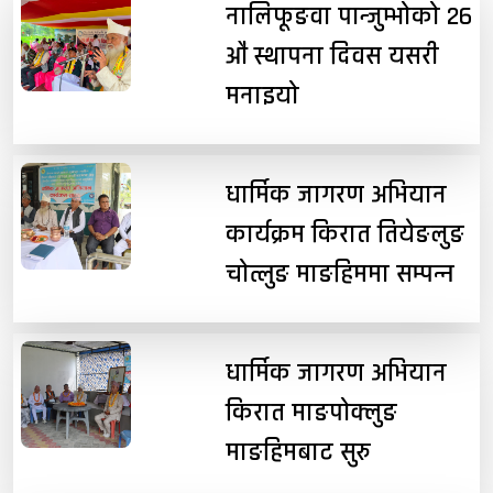
नालिफूङवा पान्जुम्भोको २६
औं स्थापना दिवस यसरी
मनाइयो
धार्मिक जागरण अभियान
कार्यक्रम किरात तियेङलुङ
चोत्लुङ माङहिममा सम्पन्न
धार्मिक जागरण अभियान
किरात माङपोक्लुङ
माङहिमबाट सुरु