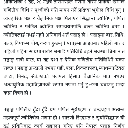
आकाशको ९ ग्रह, २८ नक्षत्र तारामण्डल गणना गरिने प्रक्रिया खगोल
गणितीय विधि र पृथ्वीको गति मापन गर्ने प्रक्रिया भूगोल विधि हुन् ।
व्यवहारिक पक्ष र वैज्ञानिक पक्ष मिलाएर सिद्धान्त ज्योतिष, गणित
ज्योतिष र फलित ज्योतिष समन्वयनपछि बल्ल ज्योतिष बन्छ ।
ज्योतिषलाई नभई नहुने अनिवार्य शर्त पञ्चाङ्ग हो । पञ्चाङ्गमा बार, तिथि,
नक्षत्र, विष्कम्भ योग, करण हुन्छन् । पञ्चाङ्गमा आइतबार पहिलो बार र
पहिलो महिना साथमा राखेर अगाडि गतिविधि बढ्ने अवस्था बिना न त
पञ्चाङ्ग पात्रो बन्छ, या ग्रह दशा र दैनिक गणितीय गतिविधिनै चल्न
सक्छ । पञ्चाङ्ग अन्दाजी नभएर घडी, पला, विकलापला, म्याथम्याटिक्स
घण्टा, मिनेट, सेकेण्डको पलपल हिसाव वैज्ञानिक मात्र नभएर
अत्याधुनिक महाविज्ञानको रुपमा गणना गर्नु ढु«ङगा चबाउनु भन्दा
कडा विषय हो ।
पञ्चाङ्ग गणितीय हुँदा हुँदै थप गणित सूर्यग्रहण र चन्द्रग्रहण अत्यन्त
महत्वपूर्ण ज्योतिषीय गणना हो । सारणी सिद्धान्त र सूर्यासिद्धान्त यी
दुई प्रविधिबाट कार्य सञ्चालन गरिए पनि नेपाल पञ्चाङ्ग निर्णय