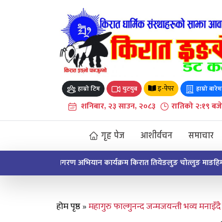
Skip
to
content
इ-पेपर
हाम्रो टिम
युटयुब
हाम्रो बारेम
शनिबार, २३ साउन, २०८३
रातिको २:१९ बजे
गृह पेज
आशीर्वचन
समाचार
धार्मिक जागरण अभियान किरात माङपोक्लुङ माङहिमबाट 
होम पृष्ठ
»
महागुरु फाल्गुनन्द जन्मजयन्ती भव्य मनाइँदै