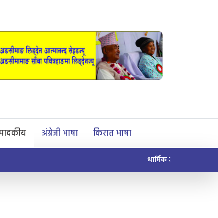
्पादकीय
अंग्रेजी भाषा
किरात भाषा
माङसेवासाबा प