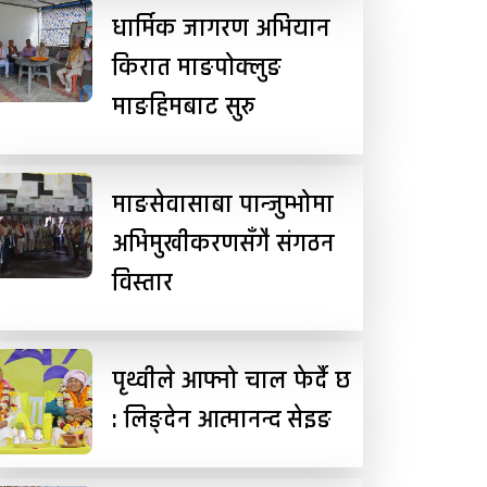
धार्मिक जागरण अभियान
किरात माङपोक्लुङ
माङहिमबाट सुरु
माङसेवासाबा पान्जुम्भोमा
अभिमुखीकरणसँगै संगठन
विस्तार
पृथ्वीले आफ्नो चाल फेर्दै छ
: लिङ्देन आत्मानन्द सेइङ