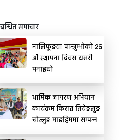
्बन्धित समाचार
नालिफूङवा पान्जुम्भोको २६
औं स्थापना दिवस यसरी
मनाइयो
धार्मिक जागरण अभियान
कार्यक्रम किरात तियेङलुङ
चोत्लुङ माङहिममा सम्पन्न