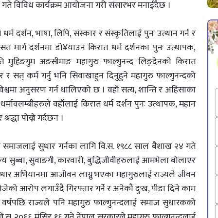
५ गते विविध कार्यक्रम आयोजना गरी संसारभर मनाईदैछ ।
म दर्शन, भाषा, लिपि, संस्कार र संस्कृतिलाई पुनः उत्थान गर्न र
त मार्ग दर्शनमा डो¥याउन किरात धर्म दर्शनका पुनः उत्थापक,
ि मुहिङगुम अङसीमाङ महागुरु फाल्गुनन्द लिङ्देनको किरात
सत् कर्म गर्नु भनि सिवाखाहुन दिनुहुने महागुरु फाल्गुनन्दको
िश्वमा अनुसरण गर्न थालिएको छ । वहाँ सत्य, शान्ति र अहिंसाका
धर्मावलम्बीहरुले वहाँलाई किरात धर्म दर्शन पुनः उत्थापक, महान
द्धा पोख्ने गर्दछन ।
का समाजलाई सुधार गर्नका लागि वि.स. १९८८ साल बैशाख २४ गते
ान्य सुब्बा, सुवाङगी, कारवारी, बुद्धिजीवीहरुलाई आमभेला बोलाएर
ज सुधार अभियानमा आजीवन लाग्नु भएका महागुरुलाई राज्यले जीवन
 खोजेको आरोप लगाउँदै गिरफ्तार गर्ने र अनेकौं दुःख, पीडा दिने काम
 वर्षपछि राज्यले पनि महागुरु फाल्गुनन्दलाई समाज सुधारकको
ि.स. २०६६ मंसिर १६ गते नेपाल सरकारले महागुरु फाल्गुनन्दलाई