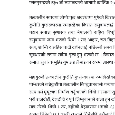
फाल्गुनन्दको १३७ औं जन्मजयन्ती आगामी कार्तिक २
तत्कालीन समयमा लोपोन्मुख अवस्थामा पुगेको किरात धर्
कुरीति कुसंस्कारमा रमाइरहेका किरात समुदायलाई स
महान समाज सुधारक तथा नेपालको राष्ट्रिय विभूत
समुदायमा जन्म भएको थियो । सत् आहार, सत् विहार र 
सत्य, शान्ति र अहिंसावादी दर्शनलाई पछिल्लो समय व
सूत्रधारको रुपमा सबैमा पुज्य हुनु भएको छ । किरात 
समाज सुधारक मुहिङगुम अङसीमाङको रुपमा आस्था र श्र
महागुरुले तत्कालीन कुरीति कुसंस्कारमा रुमलिरहे
पान्थरको लब्रेकुटीमा तत्कालीन लिम्बुवानबासी गन्यम
सत्य धर्म मुचुल्का निर्माण गर्नु भएको थियो । समा
भरी राजद्रोही, देशद्रोही र पूर्व लिम्बुवानको राजा हुन
मात्र गरेको थियो । तर, वहाँको देहावसान भएको ६१
रुपमा चिनेको छ । यसरी राज्यले चिनेपछि वहाँलाई व