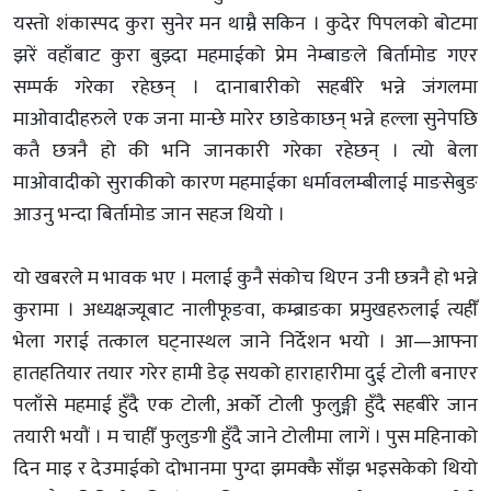
यस्तो शंकास्पद कुरा सुनेर मन थाम्नै सकिन । कुदेर पिपलको बोटमा
झरें वहाँबाट कुरा बुझ्दा महमाईको प्रेम नेम्बाङले बिर्तामोड गएर
सम्पर्क गरेका रहेछन् । दानाबारीको सहबीरे भन्ने जंगलमा
माओवादीहरुले एक जना मान्छे मारेर छाडेकाछन् भन्ने हल्ला सुनेपछि
कतै छत्रनै हो की भनि जानकारी गरेका रहेछन् । त्यो बेला
माओवादीको सुराकीको कारण महमाईका धर्मावलम्बीलाई माङसेबुङ
आउनु भन्दा बिर्तामोड जान सहज थियो ।
यो खबरले म भावक भए । मलाई कुनै संकोच थिएन उनी छत्रनै हो भन्ने
कुरामा । अध्यक्षज्यूबाट नालीफूङवा, कम्ब्राङका प्रमुखहरुलाई त्यहीँ
भेला गराई तत्काल घट्नास्थल जाने निर्देशन भयो । आ—आफ्ना
हातहतियार तयार गरेर हामी डेढ् सयको हाराहारीमा दुई टोली बनाएर
पलाँसे महमाई हुँदै एक टोली, अर्को टोली फुलुङ्गी हुँदै सहबीरे जान
तयारी भयौं । म चाहीँ फुलुङगी हुँदै जाने टोलीमा लागें । पुस महिनाको
दिन माइ र देउमाईको दोभानमा पुग्दा झमक्कै साँझ भइसकेको थियो