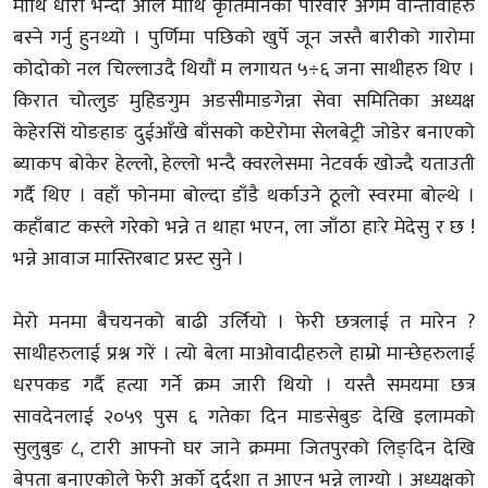
माथि धारा भन्दा अलि माथि कृतिमानका परिवार अगम वान्तावाहरु
बस्ने गर्नु हुनथ्यो । पुर्णिमा पछिको खुर्पे जून जस्तै बारीको गारोमा
कोदोको नल चिल्लाउदै थियौं म लगायत ५÷६ जना साथीहरु थिए ।
किरात चोत्लुङ मुहिङगुम अङसीमाङगेन्ना सेवा समितिका अध्यक्ष
केहेरसिं योङहाङ दुईआँखे बाँसको कप्टेरोमा सेलबेट्री जोडेर बनाएको
ब्याकप बोकेर हेल्लो, हेल्लो भन्दै क्वरलेसमा नेटवर्क खोज्दै यताउती
गर्दै थिए । वहाँ फोनमा बोल्दा डाँडै थर्काउने ठूलो स्वरमा बोल्थे ।
कहाँबाट कस्ले गरेको भन्ने त थाहा भएन, ला जाँठा हाःरे मेदेसु र छ !
भन्ने आवाज मास्तिरबाट प्रस्ट सुने ।
मेरो मनमा बैचयनको बाढी उर्लियो । फेरी छत्रलाई त मारेन ?
साथीहरुलाई प्रश्न गरें । त्यो बेला माओवादीहरुले हाम्रो मान्छेहरुलाई
धरपकड गर्दै हत्या गर्ने क्रम जारी थियो । यस्तै समयमा छत्र
सावदेनलाई २०५९ पुस ६ गतेका दिन माङसेबुङ देखि इलामको
सुलुबुङ ८, टारी आफ्नो घर जाने क्रममा जितपुरको लिङ्दिन देखि
बेपता बनाएकोले फेरी अर्को दुर्दशा त आएन भन्ने लाग्यो । अध्यक्षको