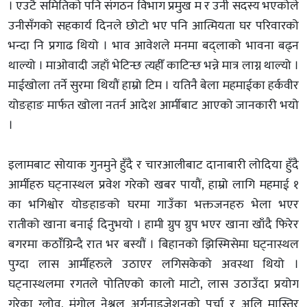
। एउटै समितिको पनि संगठन विभाग प्रमुख म र उनी सदस्य भएकोले
उनीसँगको सहकार्य दिनले छोटो भए पनि आत्मियता घर परिवारको
भन्दा नि प्रगाढ थियो । भाव आवेशले मनमा बद्लाको भावना बढ्न
थाल्यो । माओवादी जहाँ भेटिन्छ त्यहीँ काटिन्छ भन्ने मात्र लाग्न थाल्यो ।
माईखोला तर्ने सुरमा थियौं हाम्रो टिम । यतिनै बेला महमाईका हर्कवीर
योङहाङ मार्फत खोला नतर्न आदेश आर्मीबाट आएको जानकारी भयो
।
इलामबाट सोयाक गुनमुने हुँदै र चारआलीबाट दानाबारी लोदिया हुँदै
आर्मीहरु घट्नास्थल प्रवेश गरेको खबर पायौं, हाम्रो लागि महमाई १
का भगिश्वोर योङहाङको घरमा गाउँका भक्तजनहरु भेला भएर
रातीको खाना बनाई दिनुभयो । हामी ग्रुप ग्रुप भएर खाना खाँदै फिरेर
बगरमा कठांँग्रिन्दै रात भर बस्यौं । बिहानको झिस्मिसेमा घट्नास्थल
पुग्दा लास आर्मीहरुले उठाएर लगिसकेको अवस्था थियो ।
घट्नास्थलमा रगतले पोतिएको कालो माटो, लास उठाउँदा प्रयोग
गरेका ग्लोव, मंगोल नेश्नल अर्गनाइजेशनको पर्चा र अलि मास्तिर