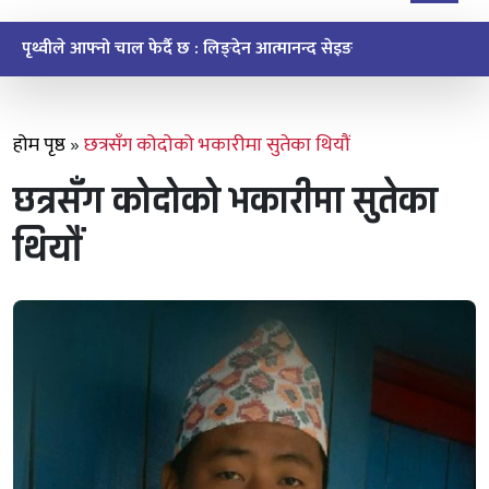
ऐतिहासिक मुइ चक्मा सेवाको सन्देश र सम्झना
होम पृष्ठ
»
छत्रसँग कोदोको भकारीमा सुतेका थियौं
छत्रसँग कोदोको भकारीमा सुतेका
थियौं