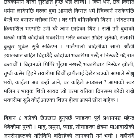
छत्रकोमानै बस्दा सुरक्षित हुन्छ भन्ने लाग्यो । किन भने, छत्र किरात
धर्ममा लागेपछि घरका बुबा आमाले किरात धर्म स्विकार्न नसकेपछि
बेग्लै घर बनाएर बसेका थिए । घर पनि बनिसकेको थिएन । संगठनमा
क्रियाशिल भएपछि उनी घरै जान छाडेका थिए । राती उनै बुबाको
घरको माथि कोदोको भकारीमा पसेर कम्बल ओढेर सुतेको, रातभरी
कुकुर भुकेर सुत्नै सकिएन । पालैपालो बार्दलीको सानो आँखी
झ्यालबाट बाहिर चिहाउँदै कोदोको भकारीमा पस्दै र निस्कदै गर्दै रात
कटायौं । बिहानको मिर्मिरे भुँइमा नखस्दै भकारीबाट निस्केर झोली,
तुम्बी कसेर हिड्ने तयारीमा थियौं हामीलाई देखेर छत्रको आमाले सोध्नु
भयो, काईला अब कहाँ जाने, घर कहिले आउछस् ? आमाको स्वर
मलिन र भावुक थियो सायद त्यो घरमा यतिका दिनसम्म कोदो राख्ने
भकारीमा सुत्ने कोई आएका थिएन होला आफ्नै छोरा बाहेक ।
बिहान ८ बजेको छेउछाउ हुनुपर्छ प्याङका पूर्व प्रधानपञ्च महेन्द्र
थेबेकोमा पुग्यौं । माबु, जमुना, प्याङ, सोयाङका क्षेत्रमा माआवादीको
जनसेनाहरुको गतिविधि बढिरहेको जानकारी गर्नु भयो । वहाँसँगै