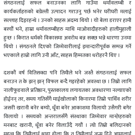
संगठनलाई सफल बनाउनका लागि गाउँमा धर्मावलम्बी र
कार्यकर्ताहरुको बग्रेल्ती उत्पादन गराउनु पर्छ भनेर घरीघरी मलाई
सल्लाह दिइरहन्थे । उनको साहस अदम्य थियो । यो बेला डराएर हामी
बस्यौं भने, हाम्रा धर्मावलम्बीहरु माथि माओवादीहरुको हालीमुहाली
हुन्छ । किरात धर्मको विकासमा अवरोध बन्न सक्छ भन्ने धारणा उनमा
थियो । संगठनले दिएको जिम्मेवारीलाई इमान्दारीपूर्वक सम्पन्न गर्ने
भएकाले हाम्रो लागि उनी आँट, साहस हिम्मतका धरोहरनै थिए ।
दशकौं वर्ष वितिसक्दा पनि तिमीले भने जस्तै संगठनलाई सफल
बनाउन त के झन् झन् विफल बन्दै गइरहेको अवस्था छ । तिम्रो लागि
नालीफूङवाले प्रतिष्ठान, पुस्तकालय लगायतका अवधारणा नल्याएको
होईनन् तर, समय गतिसँगै माईखोलाको किनारमा तिम्रो पार्थिव शरीर
जसरी खरानी बनेर बग्यो, धूँवा बनेर आकाशमा विलायो उसैगरी बगेर
विलायो । समयको अन्तरालसँगै संस्थाका जिम्मेवार मान्छेहरुको
मनबाट खरानी, धूँवा बनेर विलाउँदै गयौं । त्यो तिम्रो बलिदानको
महत्व कि तिमीलाई थाहा होला कि त तिमीलाई जन्म दिने आमालाई