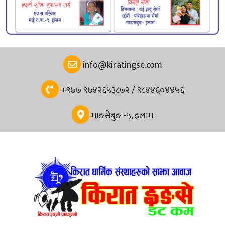
info@kiratingse.com
+९७७ ९७४२६५३८७२ / ९८४४६०४४५६
माङसेबुङ -५, इलाम