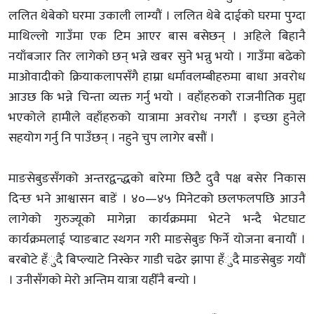
ललित थेबेको घरमा उकाली लाग्यौं । ललित थेबे दाईको घरमा पुग्दा
माथिल्लो गाउँमा एक टिम आएर बास बसेछन् । अहिले बिहानै
नयाँबजार तिर लागेको छन् भन्ने खबर सुने भन्नु भयो । गाउँमा बढेको
माओवादीको क्रियाकलापसँगै हाम्रा धर्मावलम्बीहरुमा बाधा अवरोध
आउछ कि भन्ने चिन्ता व्यक्त गर्नु भयो । वहाँहरुको राजनीतिक मुद्दा
भएकोले हामीले वहाँहरुको यात्रामा अवरोध नगरौं । इच्छा हुनेले
सहयोग गर्नु नि पाउँछन् । नहुने चुप लागेर बसौं ।
माङसेबुङसँगको अन्तरद्वन्द्धको बारेमा छिटै दुवै पक्ष बसेर निकास
दिन्छ भने आश्वासन बाडें । ४०—४५ मिनेटको छलफलपछि आउनै
लागेको गुरुज्यूको मागेन्ना कार्यक्रममा भेटने भन्दै भेटघाट
कार्यक्रमलाई प्याङबाट स्थगन गरी माङसेबुङ फिर्ने योजना बनायौं ।
बरबोटे हँुदै बिप्ल्याटे निस्केर गाडी चढेर झापा हँुदै माङसेबुङ गयौं
। उनीसँगको मेरो अन्तिम यात्रा यहीँनै बन्यो ।