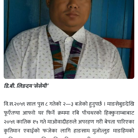
डि.बी. लिङदम ‘सेसेमी’
वि.स.२०५९ साल पुस ८ गतेको २—३ बजेको हुनुपर्छ । माङसेबुङदेखि
फूएँतप्पा आफ्नो घर फिर्ने क्रममा रबि पाँचथरको हिक्कुनाम्बाबाट
२०५९ कातिक १५ गते माओवादीहरुले अपरहण गरी बेपता पारिएका
कृतिमान एवाईको फःजेका लागि हाङसाम मुजोत्लुङ माङहिमको