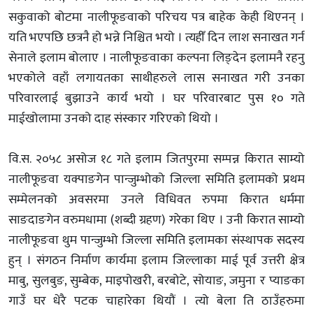
सकुवाको बोटमा नालीफूङवाको परिचय पत्र बाहेक केही थिएनन् ।
यति भएपछि छत्रनै हो भन्ने निश्चित भयो । त्यहीँ दिन लाश सनाखत गर्न
सेनाले इलाम बोलाए । नालीफूङवाका कल्पना लिङ्देन इलामनै रहनु
भएकोले वहाँ लगायतका साथीहरुले लास सनाखत गरी उनका
परिवारलाई बुझाउने कार्य भयो । घर परिवारबाट पुस १० गते
माईखोलामा उनको दाह संस्कार गरिएको थियो ।
वि.स. २०५८ असोज १८ गते इलाम जितपुरमा सम्पन्न किरात साम्यो
नालीफूङवा यक्पाङगेन पान्जुम्भोको जिल्ला समिति इलामको प्रथम
सम्मेलनको अवसरमा उनले विधिवत रुपमा किरात धर्ममा
साङदाङगेन वरुमधामा (शब्दी ग्रहण) गरेका थिए । उनी किरात साम्यो
नालीफूङवा थुम पान्जुम्भो जिल्ला समिति इलामका संस्थापक सदस्य
हुन् । संगठन निर्माण कार्यमा इलाम जिल्लाका माई पूर्व उत्तरी क्षेत्र
माबु, सुलबुङ, सुम्बेक, माइपोखरी, बरबोटे, सोयाङ, जमुना र प्याङका
गाउँ घर धेरै पटक चाहारेका थियौं । त्यो बेला ति ठाउँहरुमा