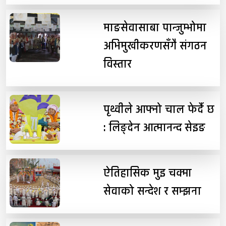
माङसेवासाबा पान्जुम्भोमा
अभिमुखीकरणसँगै संगठन
विस्तार
पृथ्वीले आफ्नो चाल फेर्दै छ
: लिङ्देन आत्मानन्द सेइङ
ऐतिहासिक मुइ चक्मा
सेवाको सन्देश र सम्झना