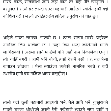
मोरङ जाऊँ, सप्तकोशी जाउँ जहीँ जाउँ तर यहीँ नीर खानुपर्छ ।
बस्नुपर्छ । र त्यो डर लाग्दो एउटा महामारी आउँछ । त्योसँग हामी बच्ने
कोशिस गरौ । म त्यो तपाईंहरुसँग हार्दिक अनुरोध गर्न चाहन्छु ।
अहिले एउटा समस्या आएको छ । एउटा राष्ट्रमा मान्छे डाइरेक्ट
नागरिक लिन थालेको छ । त्यहा किन भन्दा कोरोनाले मान्छे
लागिसक्यो । त्यसमा हाम्रो मान्छेले पनि त्यहाँ नाम निकालेका छन् ।
त्यो चाहिँ नगरौ । हामी पनि बाँचौ, हाम्रो देशमै बसौ । र, बरु पैसा
कमाउन जाँउला । पैसा ल्याउँला त्यतैको नागरिक नबन्ने र यहाँ
स्थानीय हामी बरु नजिक आएर बस्नुहोस् ।
त्यसो गर्दा ठूलो महामारी आइगयो भने, मैले अघि भने, कुखुराको
माउले चल्ला ओथरेको जस्तो मेरो पखेटाले भ्याउने सम्म चाहिँ म