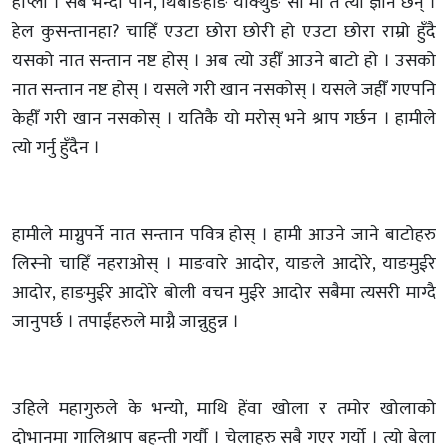
होप्लो । सबै भन्दा पनि, थिबोङहाङ याक्थुङ सा मा त त्यो ज्ञान छैन् ।
हेल कुसन्तानहा? चाहिँ एउटा छोरा छोरी हो एउटा छोरा राम्रो हुँदै
यसको नात सन्तान नष्ट होस् । अब त्यो उहीँ आउने बाटो हो । उसको
नात सन्तान नष्ट होस् । यसले गरी खान नसकोस् । यसले जहीँ गएपनि
केहीँ गरी खान नसकोस् । यतिकै यो मरोस् भने श्राप गर्छन । हामीले
त्यो गर्नु हुँदैन ।
हामीले माग्नुपर्ने नात सन्तान पवित्र होस् । हामी आउने जाने बाटोहरु
लिस्नो चाहिँ नहराओस् । माङवारे आदोर, याङले आदोरे, याङमुईरे
आदोर, हाङमुईरे आदोरे बोली वचन मुईरे आदोर सबैमा त्यसरी माग्दै
जानुपर्छ । तपाईंहरुले माग्नै जान्नुहुन्न ।
उहिले महागुरुले के भन्यो, माथि हेंवा खोला र तमोर खोलाको
दोभानमा गालिश्राप बहन्ती गर्यौ । चेलाहरु सबै गएर गर्यो । त्यो बेला