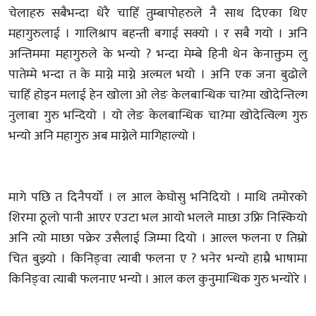
चेलाहरु सबैभन्दा धेरै चाहिँ तुम्बापोहरुले नै साथ दिएका थिए
महागुरुलाई । गालिश्राप बहन्ती बगाई सक्यो । र सबै गयो । अनि
अन्तिममा महागुरुले के भन्यो ? भन्दा मेम्बे हिनी थेन केनाक्तुम लु
पातेम्मे भन्दा त के माग्ने माग्ने अल्मल भयो । अनि एक जना बुढोले
चाहिँ होइन मलाई हेन खोला ओ लेङ केलबान्धिक चा?मा खोदेन्तिल्ग
नुलाबा गुरु भन्दियो । यो लेङ केलबान्धिक चा?मा खोदेत्विल्ग गुरु
भन्यो अनि महागुरु अब माग्नेले मागिहाल्यो ।
मागे पछि त दिनैपर्यो । ल आल केघोसु भनिदियो । माथि तमोरको
शिरमा ठूलो पानी आएर एउटा भल आयो भलले माछा उफ्रि निस्कियो
अनि त्यो माछा पक्रेर उसैलाई जिम्मा दियो । आल्ल फलना ए तिम्रो
चित बुझ्यो । किनिङ्वा त्याबी फलना ए ? भनेर भन्यो हाम्रै भाषामा
किनिङ्वा त्याबी फलनाए भन्यो । आल कल कुनुमान्धिक गुरु भन्योरे ।