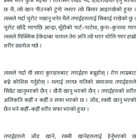
प्रेसर भएर कुजे भइन्छ । लौरोसँग एखङ गर्दै हिडिराखेको हेर्नु भएको
छ नी, त्यो खान पीउनको टुंगो नभएर त्यो बिमार आइराखेको हुन्छ ।
त्यसले गर्दा चुरोट नखानु भनेर मैले तपाईंहरुलाई सिकाई राखेको छु ।
चुरोट खाँदै गएपछि आन्द्रा, भूँडीको पार्ट–पार्टमा, कुना–कुनामा गएर
त्यसले मिक्सिक हेकेदम्बा चारुल तेरु अनि त्यो भएर भोलि गएर हाम्रो
शरीर ड्यामेज गर्छ ।
त्यसले गर्दा यी सारा कुराहरुबाट तपाईंहरु बच्नुहोस् । रोग लाग्नबाट
बच्ने कोशिस गर्नुहोस् । मलाई लाग्छ यतिको समाजमा तपाईंहरुले
सिग्रेट खानुभएको छैन् । खैनी खानु भएको छैन् । तपाईंहरुको शरीर
अलिकति कहीँ न कहीँ त सफा भएको छ । जाँड, रक्सी खानु भएको
छैन भने कहीँ–कहीँ शरीर सफा भएको हुन्छ ।
तपाईंहरुले जाँड खाने, रक्सी खानेहरुलाई हेर्नुभएको छ