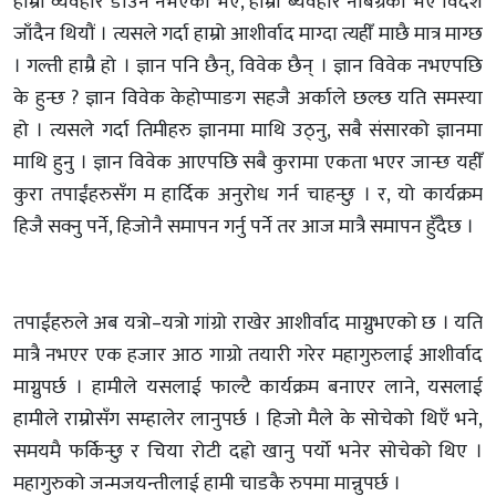
हाम्रो व्यवहार डाउन नभएको भए, हाम्रो ब्यवहार नबिग्रेको भए विदेश
जाँदैन थियौं । त्यसले गर्दा हाम्रो आशीर्वाद माग्दा त्यहीँ माछै मात्र माग्छ
। गल्ती हाम्रै हो । ज्ञान पनि छैन्, विवेक छैन् । ज्ञान विवेक नभएपछि
के हुन्छ ? ज्ञान विवेक केहोप्पाङग सहजै अर्काले छल्छ यति समस्या
हो । त्यसले गर्दा तिमीहरु ज्ञानमा माथि उठ्नु, सबै संसारको ज्ञानमा
माथि हुनु । ज्ञान विवेक आएपछि सबै कुरामा एकता भएर जान्छ यहीँ
कुरा तपाईंहरुसँग म हार्दिक अनुरोध गर्न चाहन्छु । र, यो कार्यक्रम
हिजै सक्नु पर्ने, हिजोनै समापन गर्नु पर्ने तर आज मात्रै समापन हुँदैछ ।
तपाईंहरुले अब यत्रो–यत्रो गांग्रो राखेर आशीर्वाद माग्नुभएको छ । यति
मात्रै नभएर एक हजार आठ गाग्रो तयारी गरेर महागुरुलाई आशीर्वाद
माग्नुपर्छ । हामीले यसलाई फाल्टै कार्यक्रम बनाएर लाने, यसलाई
हामीले राम्रोसँग सम्हालेर लानुपर्छ । हिजो मैले के सोचेको थिएँ भने,
समयमै फर्किन्छु र चिया रोटी दह्रो खानु पर्यो भनेर सोचेको थिए ।
महागुरुको जन्मजयन्तीलाई हामी चाडकै रुपमा मान्नुपर्छ ।