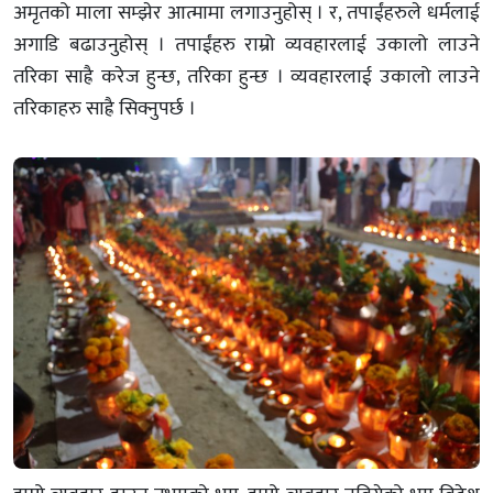
अमृतको माला सम्झेर आत्मामा लगाउनुहोस् । र, तपाईंहरुले धर्मलाई
अगाडि बढाउनुहोस् । तपाईंहरु राम्रो व्यवहारलाई उकालो लाउने
तरिका साह्रै करेज हुन्छ, तरिका हुन्छ । व्यवहारलाई उकालो लाउने
तरिकाहरु साह्रै सिक्नुपर्छ ।