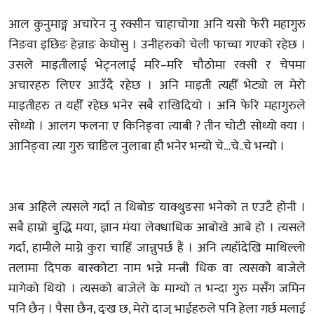
आल कुनुमाङ्ग अचारेन नु रक्सीन चाहाचोगा अनि यसो फेरी महागुरु
निङवा इछिङ हेन्नाङ केघोसु । उनीहरुको चेली फाच्चा गएको रहेछ ।
उसले माइतीलाई भेट्नलाई मरि–मरि चौठोमा रक्सी र चेपमा
अचारहरु लिएर आउँदै रहेछ । अनि माइती त्यहीँ भेट्यो ल मेरो
माइतीहरु त यहीँ रहेछ भनेर सबै राखिदियो । अनि फेरि महागुरुले
सोध्यो । आलग फलना ए किनिङ्वा त्याबी ? तीन चोटी सोध्यो क्या ।
आनिङ्वा त्या गुरु चाङिल नुलाबा हौ भनेर भन्यो चे…चे..चे भन्यो ।
अब अहिले त्यसले गर्दा त थिबोङ याक्थुङसा भनेको त एउटै होनी ।
सबै हाम्रो बुद्धि मया, ज्ञान मंंया लेक्धाधिक आबोखे आबे हो । त्यसले
गर्दा, हामीले माग्ने कुरा चाहिँ जान्नुपर्छ हैं । अनि त्यहाँदेखि माथिल्लो
तलामा दिपक बास्कोटा नाम भन्ने मन्त्री धिक वा त्यसको बाजेले
मागेको थियो । त्यसको बाजेले के माग्यो त भन्दा गुरु मसँग जमिन
पनि छैन् । पैसा छैन, दुःख छ, मेरो दाजु भाईहरुले पनि हेला गर्छ मलाई