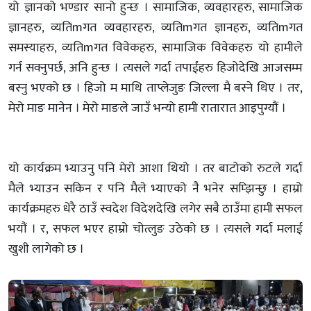
यो ज्ञानको भण्डार सानो हुन्छ । सामाजिक, व्यवहारहरु, सामाजिक
ज्ञानहरु, व्यतिmगत व्यवहारहरु, व्यतिmगत ज्ञानहरु, व्यतिmगत
समस्याहरु, व्यतिmगत विवेकहरु, सामाजिक विवेकहरु यो हामीले
गर्न सक्नुपर्छ, अनि हुन्छ । त्यसले गर्दा तपाईंहरु हिजोदेखि आजसम्म
बस्नु भएको छ । हिजो म माथि ताप्लेजुङ जिल्ला मै बस्ने थिए । तर,
मेरो माङ मानेन । मेरो माङले जाउँ भन्यो हामी रातारात आइपुग्यौं ।
यो कार्यक्रम भ्याउनु पनि मेरो आशा थियो । तर बाटोको रुटले गर्दा
मैले भ्याउन सकिन र पनि मैले भ्याएको नै भनेर सम्झिन्छु । हाम्रो
कार्यक्रमहरु धेरै ठाउँ स्वदेश विदेशदेखि लगेर सबै ठाउँमा हामी सफल
भयौं । र, सफल भएर हाम्रो चोत्लुङ उठेको छ । त्यसले गर्दा मलाई
खुशी लागेको छ ।