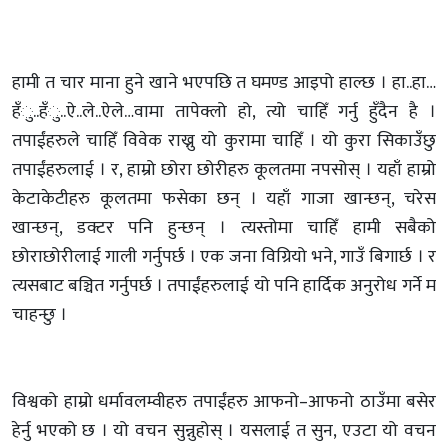
हामी त चार माना हुने खाने भएपछि त घमण्ड आइपो हाल्छ । हा..हा…
हँु..हँु..ऐ..ले..ऐले…वामा तापेक्लो हो, त्यो चाहिँ गर्नु हुँदैन है ।
तपाईंहरुले चाहिँ विवेक राख्नु यो कुरामा चाहिँ । यो कुरा सिकाउँछु
तपाईंहरुलाई । र, हाम्रो छोरा छोरीहरु कूलतमा नपसोस् । यहाँ हाम्रो
केटाकेटीहरु कूलतमा फसेका छन् । यहाँ गाजा खान्छन्, चरेस
खान्छन्, डक्टर पनि हुन्छन् । त्यस्तोमा चाहिँ हामी सबैको
छोराछोरीलाई गाली गर्नुपर्छ । एक जना विग्रियो भने, गाउँ बिगार्छ । र
त्यसबाट बञ्चित गर्नुपर्छ । तपाईंहरुलाई यो पनि हार्दिक अनुरोध गर्ने म
चाहन्छु ।
विश्वको हाम्रो धर्मावलम्वीहरु तपाईंहरु आफनो–आफनो ठाउँमा बसेर
हेर्नु भएको छ । यो वचन सुन्नुहोस् । यसलाई त सुन, एउटा यो वचन