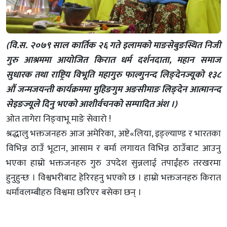
(वि.स. २०७९ साल कार्तिक २६ गते इलामको माङसेबुङस्थित निजी
गुरु आश्रममा आयोजित किरात धर्म दर्शनदाता, महान समाज
सुधारक तथा राष्ट्रिय विभूति महागुरु फाल्गुनन्द लिङ्देनज्यूको १३८
औं जन्मजयन्ती कार्यक्रममा मुहिङगुम अङसीमाङ लिङ्देन आत्मानन्द
सेइङज्यूले दिनु भएको आशीर्वचनको सम्पादित अंश ।)
ओत तागेरा निङ्वाभू माङे सेवारो !
श्रद्धालु भक्तजनहरु आज अमेरिका, अष्टे«लिया, इङ्ल्याण्ड र भारतका
विभिन्न ठाउँ भूटान, आसाम र बर्मा लगायत विभिन्न ठाउँबाट आउनु
भएका हाम्रो भक्तजनहरु गुरु उपदेश सुन्नलाई तपाईंहरु तरखरमा
हुनुहुन्छ । विश्वभरीबाट हेरिरहनु भएको छ । हाम्रो भक्तजनहरु किरात
धर्मावलम्बीहरु विश्वमा छरिएर बसेका छन् ।