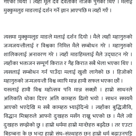
गएको थियौं । त्यहाँ मूल देव देवताको नजिक पुगेको थिए । मलाई
मुक्कुमलुङ माङलाई दर्शन गर्ने ज्ञान आएपछि म त्यहाँ गएँ ।
त्यसमा मुक्कुमलुङ माङले मलाई दर्शन दियो । मैले त्यहाँ महागुरुको
जन्मजयन्तीलाई र विश्वका निमित्त मैले सम्बोधन गरे । महागुरुको
शालिकलाई अनावरण गरे । त्यहाँ माङहिमलाई मैले उद्घाटन गरे ।
त्यहाँका भक्तजन सम्पूर्ण किरात र गैह्र किरात सबै भेला भएका थिए ।
त्यसलाई सम्बोधन गर्न पाउँदा मलाई खुशी लागेको छ । हिजोको
महागुरुको जन्मजयन्ती विश्व व्यापि मान्न हामी सफल भएका छौं ।
यसलाई हामी विश्व महोत्सव पनि मान्न सक्छौं । हाम्रो साधनले
अलिकति धोका दिएर अलि कामहरु ढिलो भयो । साधन समयमै
आएको भएदेखि म सबै कामहरु भ्याईदिन्थे । त्यहाँका बुद्धिजीवि,
विद्धान मित्रहरुले आफ्नो दुःखहरु मसँग राख्नु भएको छ । मैले त्यो
दुःखहरु सम्झेको छु । हाम्रो धर्ममा हाम्रो मान्छेहरु बढ्दैछ । तर एउटा
बिडम्बना के छ भन्दा हाम्रो संघ–संस्थाहरु छन् हाम्रो धर्म बढाउनपट्टि