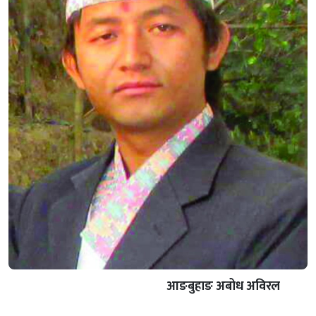
आङबुहाङ अबोध अविरल