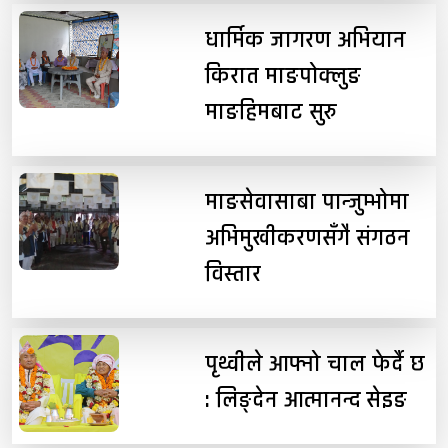
धार्मिक जागरण अभियान
किरात माङपोक्लुङ
माङहिमबाट सुरु
माङसेवासाबा पान्जुम्भोमा
अभिमुखीकरणसँगै संगठन
विस्तार
पृथ्वीले आफ्नो चाल फेर्दै छ
: लिङ्देन आत्मानन्द सेइङ