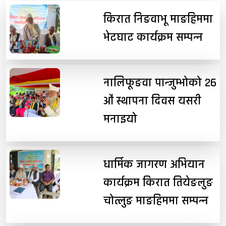
किरात निङवाभू माङहिममा
भेटघाट कार्यक्रम सम्पन्न
नालिफूङवा पान्जुम्भोको २६
औं स्थापना दिवस यसरी
मनाइयो
धार्मिक जागरण अभियान
कार्यक्रम किरात तियेङलुङ
चोत्लुङ माङहिममा सम्पन्न