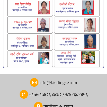
info@kiratingse.com
+९७७ ९७४२६५३८७२ / ९८४४६०४४५६
माङसेबुङ -५, इलाम